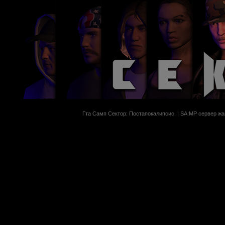
Гта Самп Сектор: Постапокалипсиc. | SA:MP сервер жан