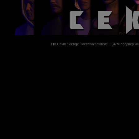
Гта Самп Сектор: Постапокалипсиc. | SA:MP сервер жан