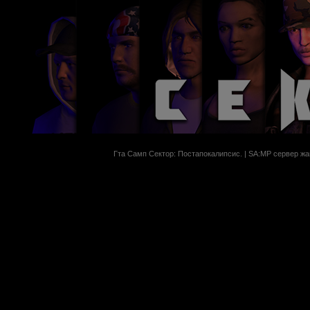
Гта Самп Сектор: Постапокалипсиc. | SA:MP сервер жан