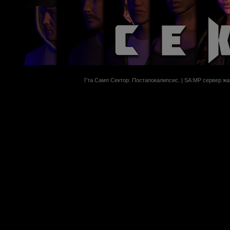
Гта Самп Сектор: Постапокалипсиc. | SA:MP сервер жан