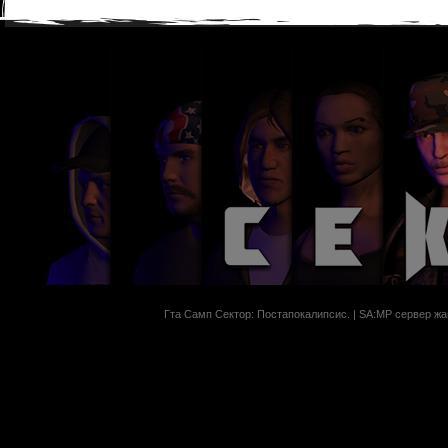
Гта Самп Сектор: Постапокалипсиc. | SA:MP сервер жан