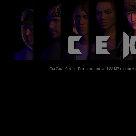
Гта Самп Сектор: Постапокалипсиc. | SA:MP сервер жан