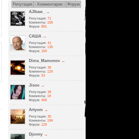
Репутация
- Комментарии -
Форум
AJlkaw_
→
Репутация:
71
Комменты:
168
Форум:
891
САША
→
Репутация:
41
Комменты:
139
Форум:
169
Dima_Mamonov
→
Репутация:
36
Комменты:
129
Форум:
53
Jisoo
→
Репутация:
36
Комменты:
18
Форум:
406
Artyom
→
Репутация:
35
Комменты:
199
Форум:
129
Djonny
→