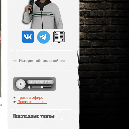
История обновлений
[568]
☛
Треки в эфире
☛
Заказать песню!
03
Последние темы