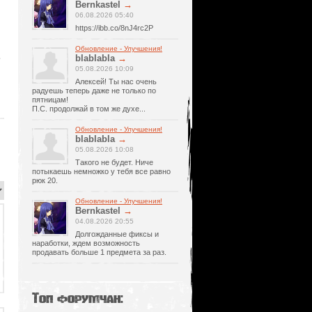
Bernkastel
→
06.08.2026 05:40
https://ibb.co/8nJ4rc2P
Обновление - Улучшения!
ь
blablabla
→
05.08.2026 10:09
Алексей! Ты нас очень
радуешь теперь даже не только по
пятницам!
П.С. продолжай в том же духе...
Обновление - Улучшения!
blablabla
→
05.08.2026 10:08
Такого не будет. Ниче
потыкаешь немножко у тебя все равно
рюк 20.
Обновление - Улучшения!
Bernkastel
→
04.08.2026 20:55
Долгожданные фиксы и
наработки, ждем возможность
продавать больше 1 предмета за раз.
Топ форумчан: