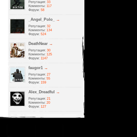
Репутация:
33
Комменты:
117
Форум:
58
_Angel_Polo_
→
Репутация:
32
Комменты:
134
Форум:
524
DeathNear
→
Репутация:
30
Комменты:
125
Форум:
1147
faugor1
→
Репутация:
27
Комменты:
55
Форум:
159
Alеx_Dreadful
→
Репутация:
21
Комменты:
20
Форум:
127