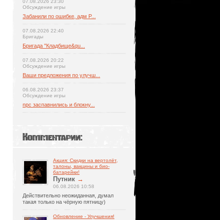
07.08.2026 23:30
Обсуждение игры
Забанили по ошибке, адм P...
07.08.2026 22:40
Бригады
Бригада "Кладбище&qu...
07.08.2026 20:22
Обсуждение игры
Ваши предложения по улучш...
06.08.2026 23:37
Обсуждение игры
npc заспавнились и блокну...
Комментарии:
Акция: Скидки на вертолёт,
талоны, вакцины и био-
батарейки!
Путник
→
06.08.2026 10:58
Действительно неожиданная, думал
такая только на чёрную пятницу)
Обновление - Улучшения!