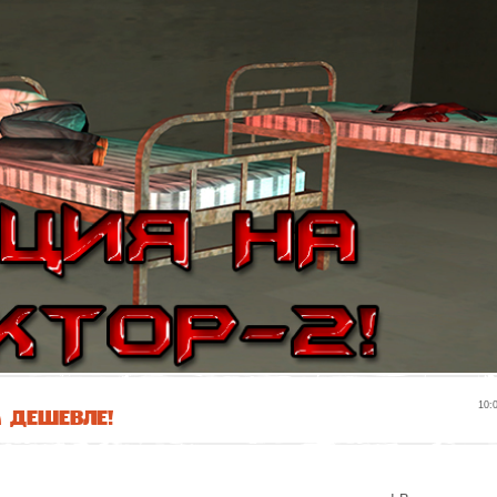
а дешевле!
10: