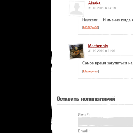
Aisaka
31.10.2019 в 14:18
Неужели... И именно когда 
[
Материал
]
Mechenniy
31.10.2019 в 11:01
Самое время закупиться н
[
Материал
]
Оставить комментарий
Имя *:
Email: