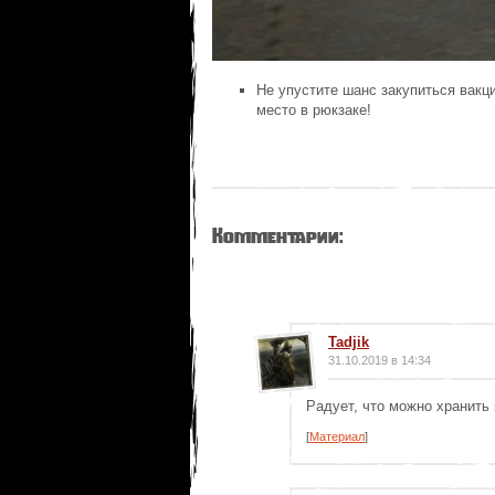
Не упустите шанс закупиться вакци
место в рюкзаке!
Комментарии:
Tadjik
31.10.2019 в 14:34
Радует, что можно хранить
[
Материал
]