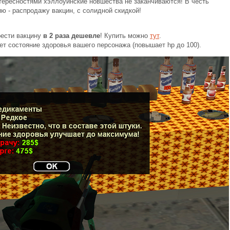
тересностями хэллоуинские новшества не заканчиваются! В честь
ю - распродажу вакцин, с солидной скидкой!
рести вакцину
в 2 раза дешевле
! Купить можно
тут
.
т состояние здоровья вашего персонажа (повышает hp до 100).