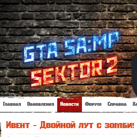
Главная
Обновления
Новости
Форум
Справка
Х
Ивент - Двойной лут с зомби!