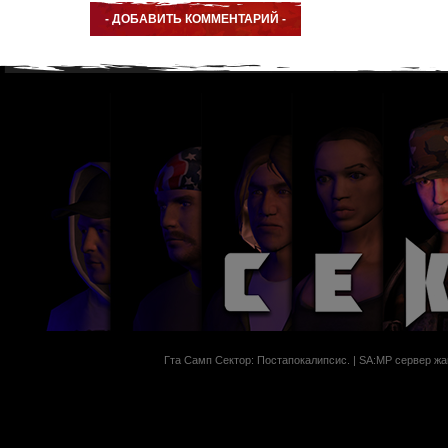
Гта Самп Сектор: Постапокалипсиc. | SA:MP сервер жан