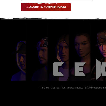
Гта Самп Сектор: Постапокалипсиc. | SA:MP сервер жан