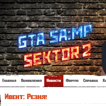
Главная
Обновления
Новости
Форум
Справка
Х
Ивент: Резня!