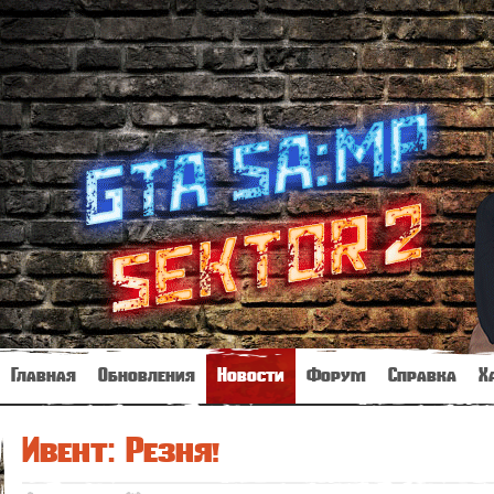
Главная
Обновления
Новости
Форум
Справка
Х
Ивент: Резня!