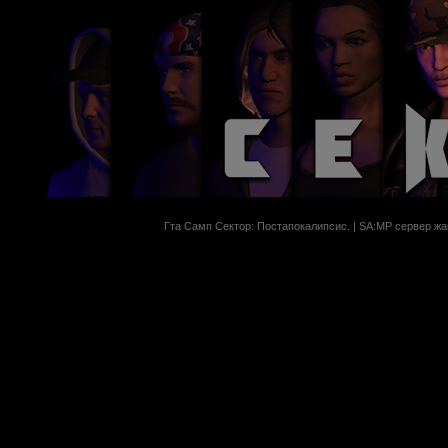
Гта Самп Сектор: Постапокалипсиc. | SA:MP сервер жан