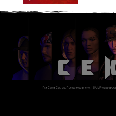
Гта Самп Сектор: Постапокалипсиc. | SA:MP сервер жан