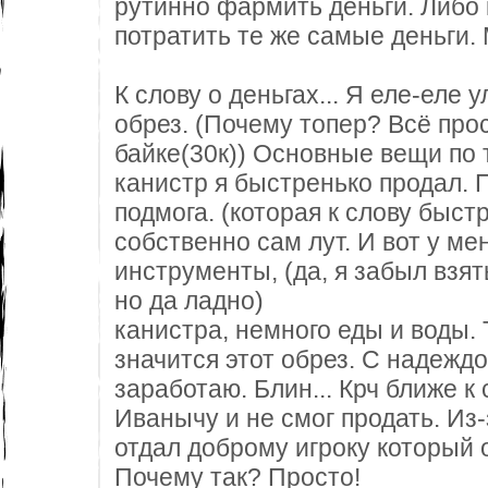
рутинно фармить деньги. Либо 
потратить те же самые деньги.
К слову о деньгах... Я еле-еле 
обрез. (Почему топер? Всё про
байке(30к)) Основные вещи по 
канистр я быстренько продал. 
подмога. (которая к слову быст
собственно сам лут. И вот у ме
инструменты, (да, я забыл взят
но да ладно)
канистра, немного еды и воды. Т
значится этот обрез. С надеждо
заработаю. Блин... Крч ближе к 
Иванычу и не смог продать. Из-з
отдал доброму игроку который
Почему так? Просто!