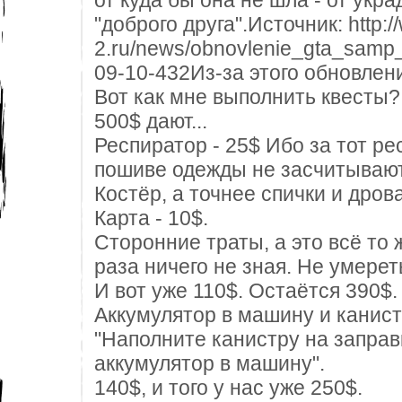
от куда бы она не шла - от укра
"доброго друга".Источник: http:
2.ru/news/obnovlenie_gta_samp
09-10-432Из-за этого обновлен
Вот как мне выполнить квесты
500$ дают...
Респиратор - 25$ Ибо за тот ре
пошиве одежды не засчитывают
Костёр, а точнее спички и дрова
Карта - 10$.
Сторонние траты, а это всё то 
раза ничего не зная. Не умерет
И вот уже 110$. Остаётся 390$.
Аккумулятор в машину и канистр
"Наполните канистру на заправ
аккумулятор в машину".
140$, и того у нас уже 250$.