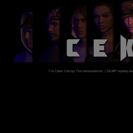
Гта Самп Сектор: Постапокалипсиc. | SA:MP сервер жан