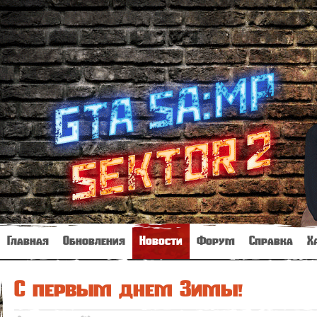
Главная
Обновления
Новости
Форум
Справка
Х
С первым днем Зимы!