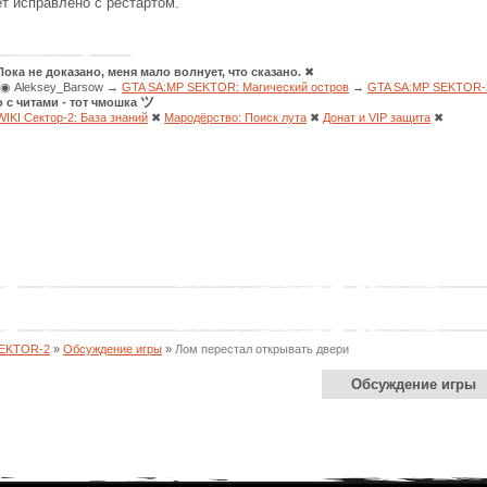
т исправлено с рестартом.
Пока не доказано, меня мало волнует, что сказано.
✖
◉ Aleksey_Barsow →
GTA SA:MP SEKTOR: Магический остров
→
GTA SA:MP SEKTOR-2
ツ
о с читами - тот чмошка
WIKI Сектор-2: База знаний
✖
Мародёрство: Поиск лута
✖
Донат и VIP защита
✖
SEKTOR-2
»
Обсуждение игры
»
Лом перестал открывать двери