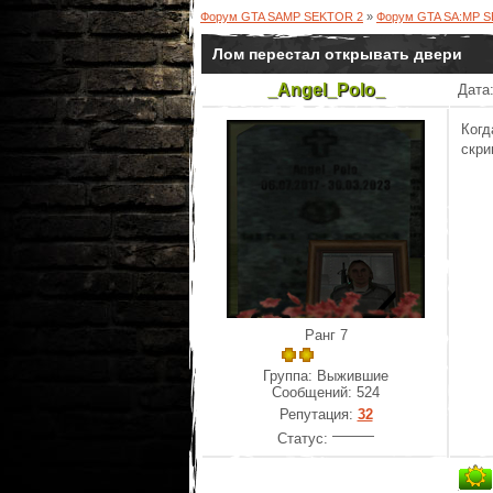
Форум GTA SAMP SEKTOR 2
»
Форум GTA SA:MP 
Лом перестал открывать двери
_Angel_Polo_
Дата:
Когд
скри
Ранг 7
Группа: Выжившие
Сообщений:
524
Репутация:
32
Статус: