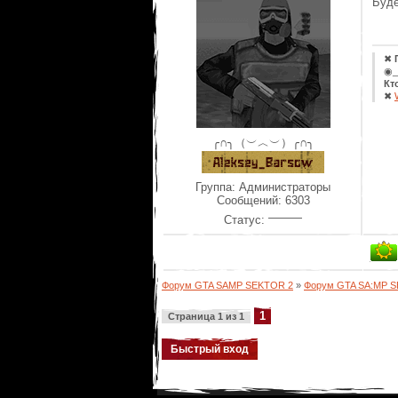
Буде
✖
◉_
Кт
✖
╭∩╮（︶︿︶）╭∩╮
Группа: Администраторы
Сообщений:
6303
Статус:
Форум GTA SAMP SEKTOR 2
»
Форум GTA SA:MP 
1
Страница
1
из
1