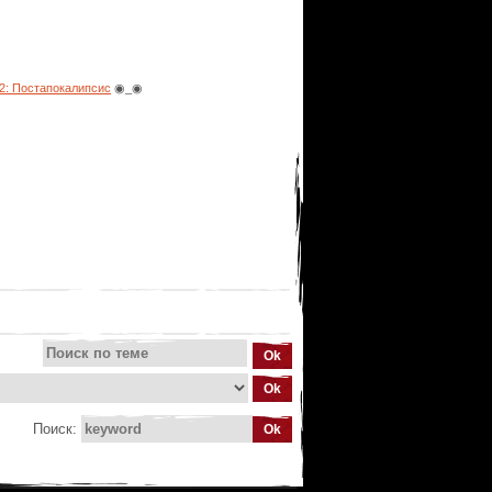
: Постапокалипсис
◉_◉
Поиск: