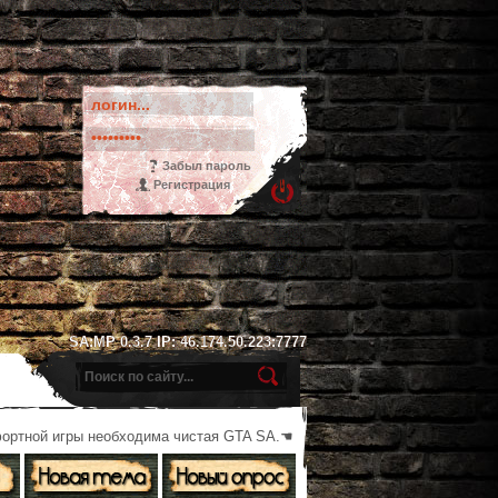
Забыл пароль
Регистрация
SA:MP 0.3.7 IP: 46.174.50.223:7777
фортной игры необходима чистая GTA SA.☚