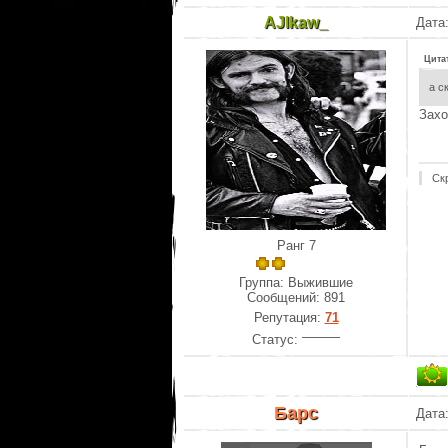
AJlkaw_
Дата:
Цита
а с
Захо
Ск
Ранг 7
Группа: Выжившие
Сообщений:
891
Репутация:
71
Статус:
Барс
Дата: