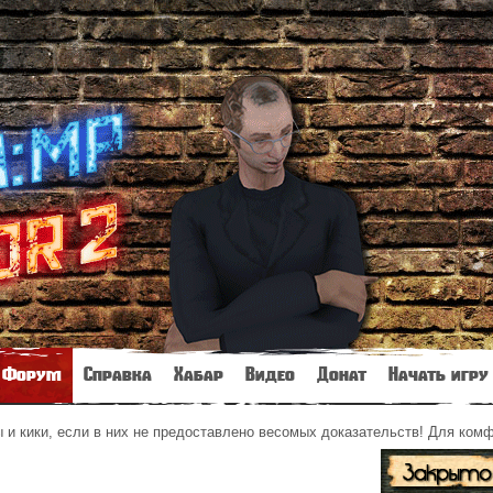
Форум
Справка
Хабар
Видео
Донат
Начать игру
и кики, если в них не предоставлено весомых доказательств! Для ком