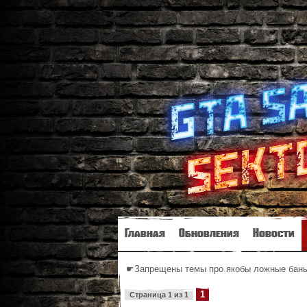
Главная
Обновления
Новости
☛Запрещены темы про якобы ложные баны 
1
Страница
1
из
1