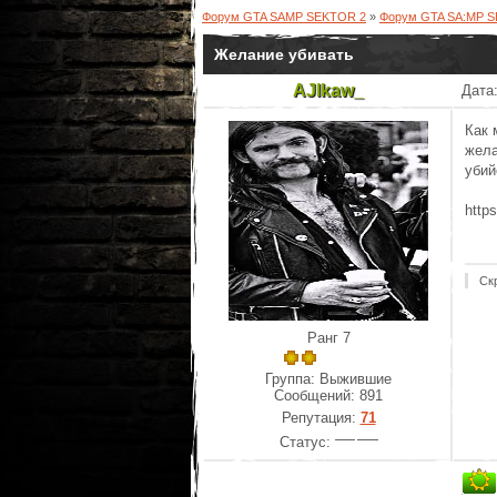
Форум GTA SAMP SEKTOR 2
»
Форум GTA SA:MP 
Желание убивать
AJlkaw_
Дата:
Как 
жела
убий
http
Ск
Ранг 7
Группа: Выжившие
Сообщений:
891
Репутация:
71
Статус: