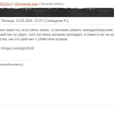
SEKTOR-2
»
Обсуждение игры
»
Желание убивать
 Пятница, 12.01.2024, 13:37 | Сообщение #
1
мне известно, если убить зомби, то желание убивать пропадет(персонаж 
ний оно не уйдет, хотя системно желание пропадает, и также в чат не н
ства, как это работает с убийством игроков.
s://imgur.com/a/gIcOLt6
ромный выпивоха.