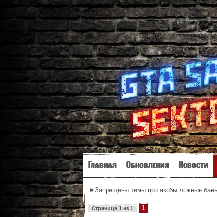
Главная
Обновления
Новости
☛Запрещены темы про якобы ложные баны 
1
Страница
1
из
1