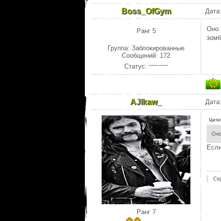
Boss_OfGym
Дата:
Оно 
Ранг 5
зомб
Группа: Заблокированные
Сообщений:
172
Статус:
AJlkaw_
Дата:
Цита
Оно
Если
Ск
Ранг 7