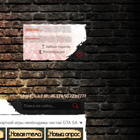
Забыл пароль
Регистрация
SA:MP 0.3.7 IP: 46.174.50.223:7777
фортной игры необходима чистая GTA SA.☚