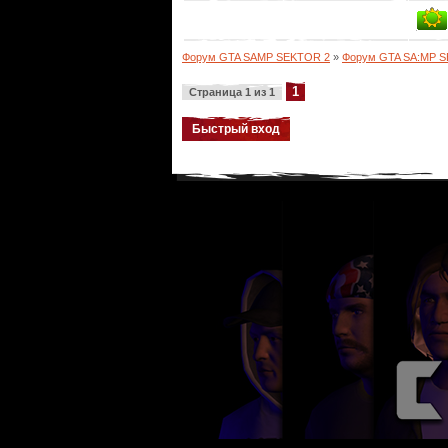
Форум GTA SAMP SEKTOR 2
»
Форум GTA SA:MP 
1
Страница
1
из
1