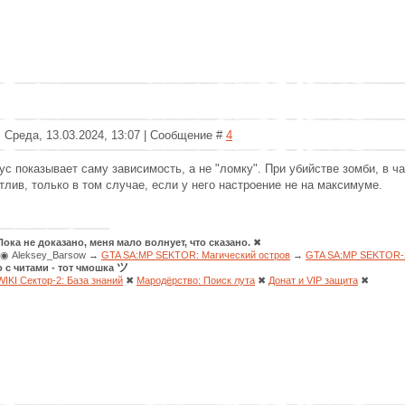
: Среда, 13.03.2024, 13:07 | Сообщение #
4
ус показывает саму зависимость, а не "ломку". При убийстве зомби, в ч
тлив, только в том случае, если у него настроение не на максимуме.
Пока не доказано, меня мало волнует, что сказано.
✖
◉ Aleksey_Barsow →
GTA SA:MP SEKTOR: Магический остров
→
GTA SA:MP SEKTOR-2
ツ
о с читами - тот чмошка
WIKI Сектор-2: База знаний
✖
Мародёрство: Поиск лута
✖
Донат и VIP защита
✖