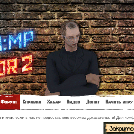
Форум
Справка
Хабар
Видео
Донат
Начать игру
и кики, если в них не предоставлено весомых доказательств! Для ком