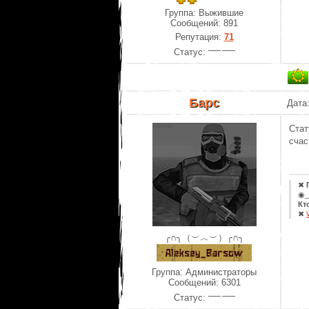
Группа: Выжившие
Сообщений:
891
Репутация:
71
Статус:
Барс
Дата
Стат
счас
✖
◉_
Кт
✖
╭∩╮（︶︿︶）╭∩╮
Группа: Администраторы
Сообщений:
6301
Статус: