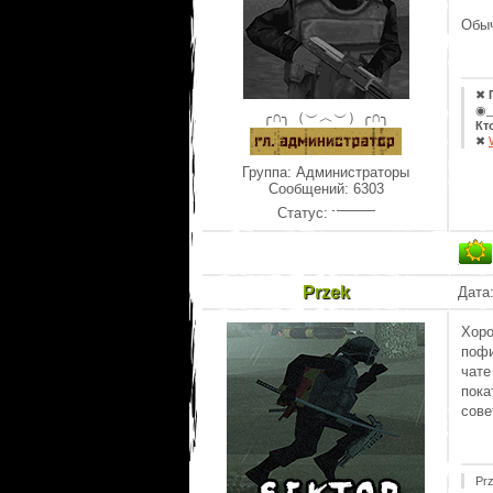
Обыч
✖
◉_
╭∩╮（︶︿︶）╭∩╮
Кт
✖
Группа: Администраторы
Сообщений:
6303
Статус:
Przek
Дата
Хоро
пофи
чате
пока
сове
Pr