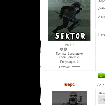
Хоро
Доб
-------
А ко
Pr
Ранг 2
Группа: Выжившие
Сообщений:
29
Репутация:
1
Статус:
Барс
Дата
Цита
А к