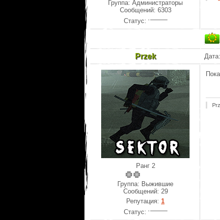
Группа: Администраторы
Сообщений:
6303
Статус:
Przek
Дата
Пока
Pr
Ранг 2
Группа: Выжившие
Сообщений:
29
Репутация:
1
Статус: