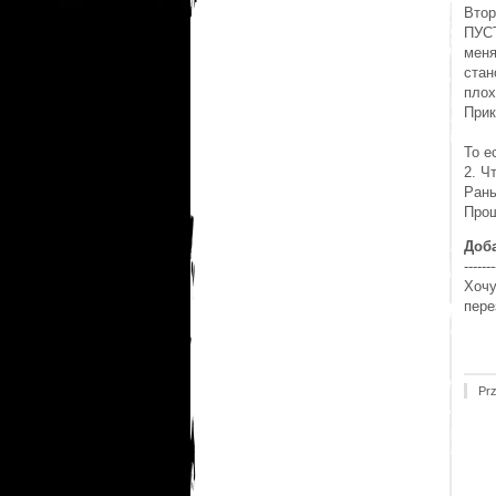
Втор
ПУСТ
меня
стан
плох
Прик
То е
2. Ч
Рань
Прош
Доб
-------
Хочу
пере
Pr