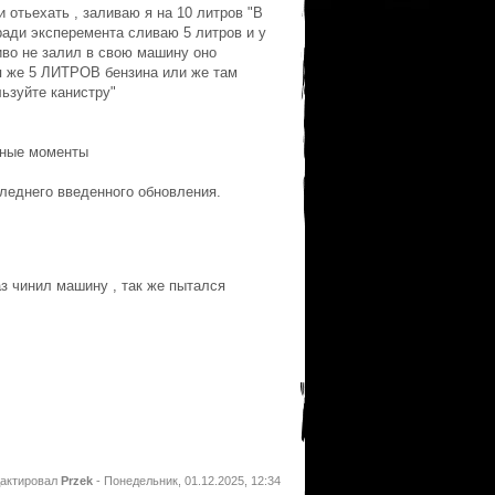
и отьехать , заливаю я на 10 литров "В
ади эксперемента сливаю 5 литров и у
ливо не залил в свою машину оно
ся же 5 ЛИТРОВ бензина или же там
льзуйте канистру"
омные моменты
следнего введенного обновления.
аз чинил машину , так же пытался
дактировал
Przek
-
Понедельник, 01.12.2025, 12:34