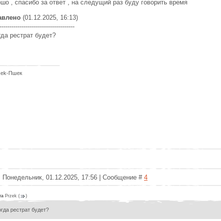
шо , спасибо за ответ , на следущий раз буду говорить время
авлено
(01.12.2025, 16:13)
--------------------------------------
гда рестрат будет?
zek-Пшек
: Понедельник, 01.12.2025, 17:56 | Сообщение #
4
та
Przek
(
)
огда рестрат будет?