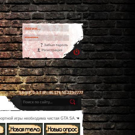
Забыл пароль
Регистрация
SA:MP 0.3.7 IP: 46.174.50.223:7777
фортной игры необходима чистая GTA SA.☚