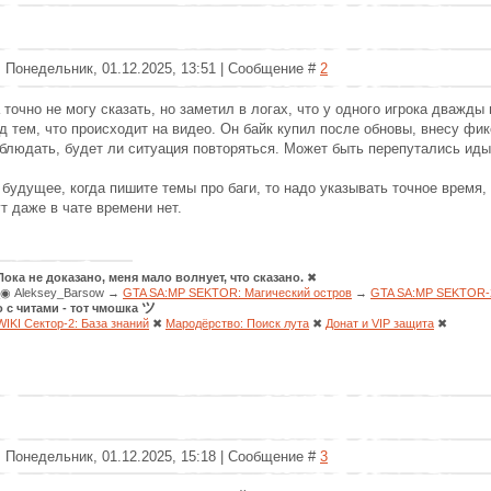
: Понедельник, 01.12.2025, 13:51 | Сообщение #
2
 точно не могу сказать, но заметил в логах, что у одного игрока дважды
д тем, что происходит на видео. Он байк купил после обновы, внесу фик
блюдать, будет ли ситуация повторяться. Может быть перепутались иды
 будущее, когда пишите темы про баги, то надо указывать точное время,
ут даже в чате времени нет.
Пока не доказано, меня мало волнует, что сказано.
✖
◉ Aleksey_Barsow →
GTA SA:MP SEKTOR: Магический остров
→
GTA SA:MP SEKTOR-2
ツ
о с читами - тот чмошка
WIKI Сектор-2: База знаний
✖
Мародёрство: Поиск лута
✖
Донат и VIP защита
✖
: Понедельник, 01.12.2025, 15:18 | Сообщение #
3