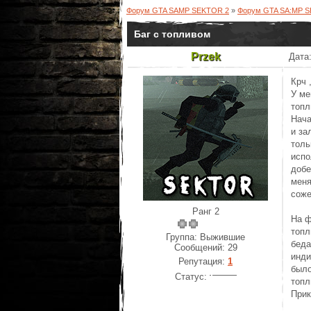
Форум GTA SAMP SEKTOR 2
»
Форум GTA SA:MP 
Баг с топливом
Przek
Дата
Крч 
У ме
топл
Нача
и за
толь
испо
добе
меня
соже
Ранг 2
На ф
топл
Группа: Выжившие
беда
Сообщений:
29
инди
Репутация:
1
было
Статус:
топл
Прик