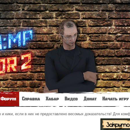
Форум
Справка
Хабар
Видео
Донат
Начать игру
и кики, если в них не предоставлено весомых доказательств! Для ком