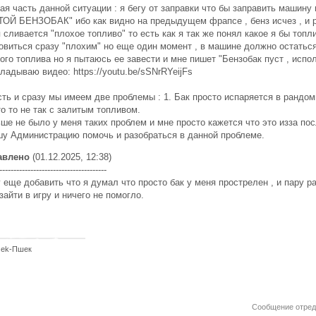
ая часть данной ситуации : я бегу от заправки что бы заправить машину 
ОЙ БЕНЗОБАК" ибо как видно на предыдущем фрапсе , бенз исчез , и р
 сливается "плохое топливо" то есть как я так же понял какое я бы топ
овиться сразу "плохим" но еще один момент , в машине должно остать
ого топлива но я пытаюсь ее завести и мне пишет "Бензобак пуст , испо
ладываю видео: https://youtu.be/sSNrRYeijFs
сть и сразу мы имеем две проблемы : 1. Бак просто испаряется в ранд
то то не так с залитым топливом.
ше не было у меня таких проблем и мне просто кажется что это изза по
у Администрацию помочь и разобраться в данной проблеме.
авлено
(01.12.2025, 12:38)
--------------------------------------
 еще добавить что я думал что просто бак у меня прострелен , и пару р
зайти в игру и ничего не помогло.
zek-Пшек
Сообщение отре