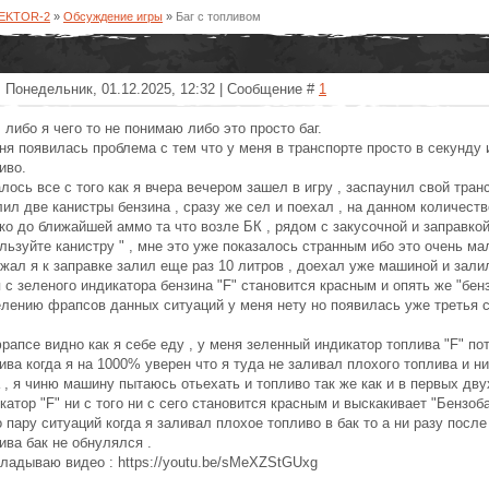
SEKTOR-2
»
Обсуждение игры
»
Баг с топливом
: Понедельник, 01.12.2025, 12:32 | Сообщение #
1
, либо я чего то не понимаю либо это просто баг.
ня появилась проблема с тем что у меня в транспорте просто в секунду
иво.
лось все с того как я вчера вечером зашел в игру , заспаунил свой транс
лил две канистры бензина , сразу же сел и поехал , на данном количест
ко до ближайшей аммо та что возле БК , рядом с закусочной и заправкой
льзуйте канистру " , мне это уже показалось странным ибо это очень мал
жал я к заправке залил еще раз 10 литров , доехал уже машиной и залил
 с зеленого индикатора бензина "F" становится красным и опять же "бенз
лению фрапсов данных ситуаций у меня нету но появилась уже третья с
рапсе видно как я себе еду , у меня зеленный индикатор топлива "F" п
ива когда я на 1000% уверен что я туда не заливал плохого топлива и ни
 , я чиню машину пытаюсь отьехать и топливо так же как и в первых дву
катор "F" ни с того ни с сего становится красным и выскакивает "Бензоба
 пару ситуаций когда я заливал плохое топливо в бак то а ни разу посл
ива бак не обнулялся .
ладываю видео : https://youtu.be/sMeXZStGUxg