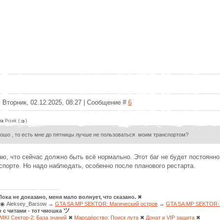
 Вторник, 02.12.2025, 08:27 | Сообщение #
6
та
Przek
(
)
ошо , то есть мне до пятницы лучше не пользоваться моим транспортом?
ю, что сейчас должно быть всё нормально. Этот баг не будет постоянно
спорте. Но надо наблюдать, особенно после планового рестарта.
Пока не доказано, меня мало волнует, что сказано.
✖
◉ Aleksey_Barsow →
GTA SA:MP SEKTOR: Магический остров
→
GTA SA:MP SEKTOR-2
ツ
о с читами - тот чмошка
WIKI Сектор-2: База знаний
✖
Мародёрство: Поиск лута
✖
Донат и VIP защита
✖