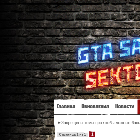
Главная
Обновления
Новости
☛Запрещены темы про якобы ложные баны 
1
Страница
1
из
1