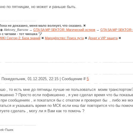
но по пятницам, но может и раньше быть.
Пока не доказано, меня мало волнует, что сказано.
✖
◉ Aleksey_Barsow →
GTA SA:MP SEKTOR: Магический остров
→
GTA SA:MP SEKTOR-2
ツ
о с читами - тот чмошка
WIKI Сектор-2: База знаний
✖
Мародёрство: Поиск лута
✖
Донат и VIP защита
✖
: Понедельник, 01.12.2025, 22:15 | Сообщение #
5
шо , то есть мне до пятницы лучше не пользоваться моим транспортом
кшенно ? Просто если пофикшенно , я уже сделал время что бы показы
 при сообщениях , и покатался бы с откатом и проверил бы , либо же м
таться и указывать время по МСК если кнш баг повторится что бы помоч
туете сделать , могу ли я Вам как то помочь ?
zek-Пшек