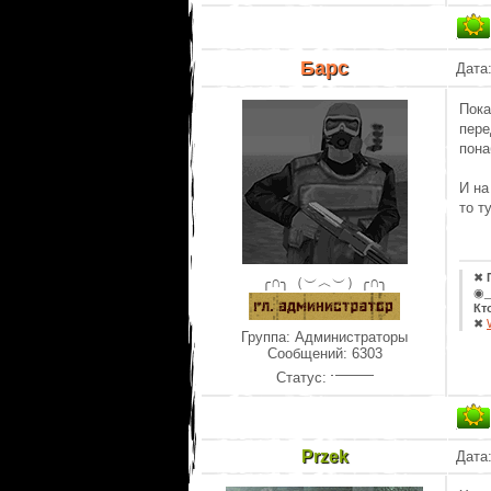
Барс
Дата
Пока
пере
пона
И на
то т
✖
╭∩╮（︶︿︶）╭∩╮
◉_
Кт
✖
Группа: Администраторы
Сообщений:
6303
Статус:
Przek
Дата