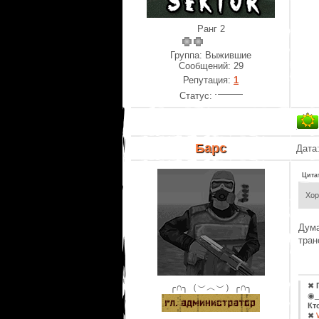
Ранг 2
Группа: Выжившие
Сообщений:
29
Репутация:
1
Статус:
Барс
Дата:
Цита
Хор
Дума
тран
✖
╭∩╮（︶︿︶）╭∩╮
◉_
Кт
✖