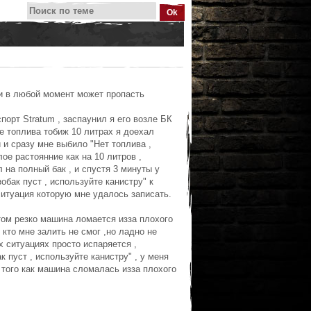
 и в любой момент может пропасть
порт Stratum , заспаунил я его возле БК
ве топлива тобиж 10 литрах я доехал
 и сразу мне выбило "Нет топлива ,
ое растоянние как на 10 литров ,
 на полный бак , и спустя 3 минуты у
обак пуст , используйте канистру" к
итуация которую мне удалось записать.
отом резко машина ломается изза плохого
 кто мне залить не смог ,но ладно не
х ситуациях просто испаряется ,
к пуст , используйте канистру" , у меня
е того как машина сломалась изза плохого