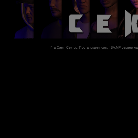
Гта Самп Сектор: Постапокалипсиc. | SA:MP сервер жан