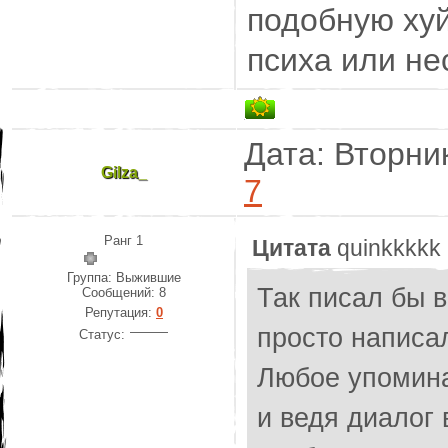
подобную ху
психа или не
Дата: Вторник
Gilza_
7
Ранг 1
Цитата
quinkkkkk
Группа: Выжившие
Так писал бы в
Сообщений:
8
Репутация:
0
просто написа
Статус:
Любое упомина
и ведя диалог 