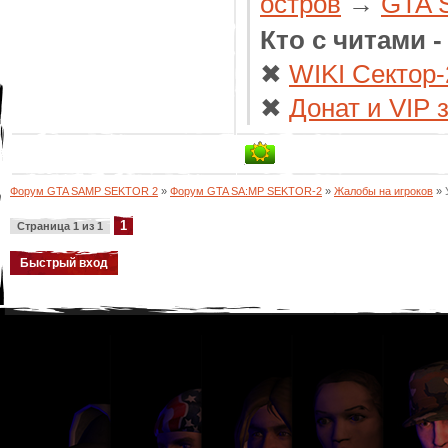
остров
→
GTA 
Кто с читами 
✖
WIKI Сектор-
✖
Донат и VIP 
Форум GTA SAMP SEKTOR 2
»
Форум GTA SA:MP SEKTOR-2
»
Жалобы на игроков
»
1
Страница
1
из
1