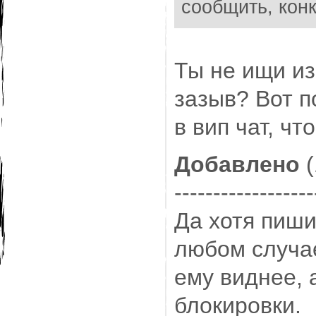
сообщить, конк
Где ж тут не за
Ты не ищи из 
зазыв? Вот п
в вип чат, ч
Добавлено
(
------------------
Да хотя пиши
любом случае
ему виднее,
блокировки.