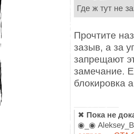
Где ж тут не з
Прочтите наз
зазыв, а за 
запрещают эт
замечание. Е
блокировка а
✖
Пока не док
◉_◉ Aleksey_