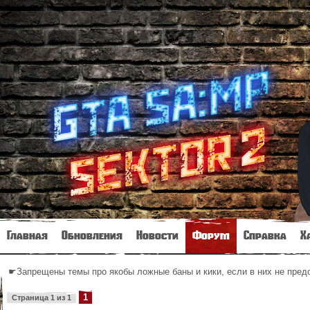
Главная
Обновления
Новости
Форум
Справка
Х
☛Запрещены темы про якобы ложные баны и кики, если в них не пре
1
Страница
1
из
1