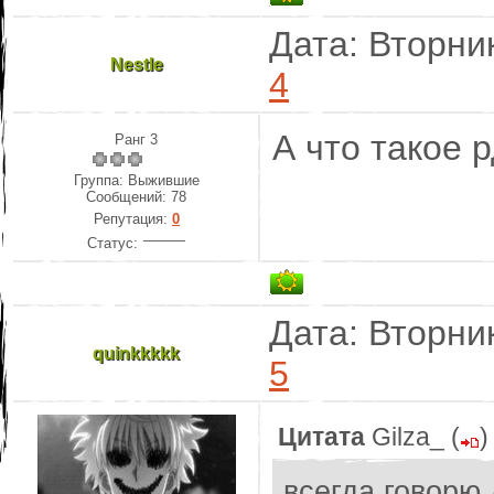
Дата: Вторник
Nestle
4
А что такое 
Ранг 3
Группа: Выжившие
Сообщений:
78
Репутация:
0
Статус:
Дата: Вторник
quinkkkkk
5
Цитата
Gilza_
(
)
всегда говорю 