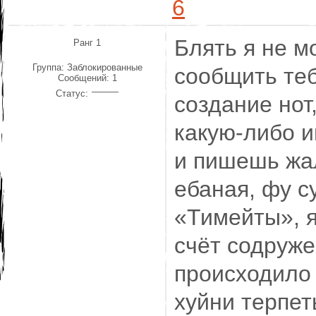
6
Блять я не м
Ранг 1
Группа: Заблокированные
сообщить те
Сообщений:
1
Статус:
создание нот
какую-либо и
и пишешь жал
ебаная, фу с
«Тимейты», 
счёт содруже
происходило
хуйни терпет