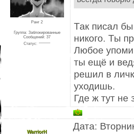
Ранг 2
Так писал бы
Группа: Заблокированные
никого. Ты п
Сообщений:
37
Статус:
Любое упомин
ты ещё и вед
решил в личк
уходишь.
Где ж тут не 
Дата: Вторник
WarriorH