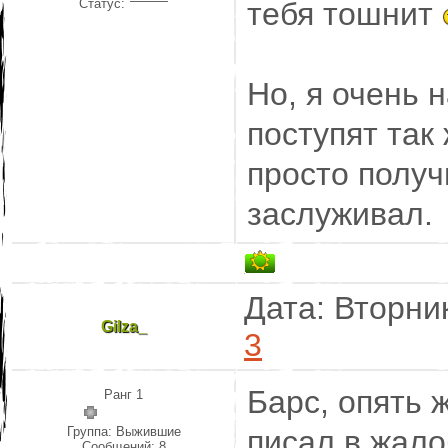
Статус:
тебя тошнит
Но, я очень 
поступят так
просто получ
заслуживал.
Дата: Вторник
Gilza_
3
Барс, опять 
Ранг 1
Группа: Выжившие
писал в жало
Сообщений:
8