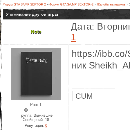
Форум GTA SAMP SEKTOR 2
»
Форум GTA SA:MP SEKTOR-2
»
Жалобы на игроков
»
Упоминание другой игры
Дата: Вторник
Note
1
https://ibb.c
ник Sheikh_Al
CUM
Ранг 1
Группа: Выжившие
Сообщений:
18
Репутация:
0