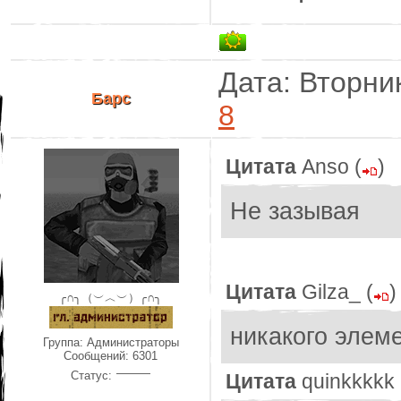
Дата: Вторник
Барс
8
Цитата
Anso
(
)
Не зазывая
Цитата
Gilza_
(
)
╭∩╮（︶︿︶）╭∩╮
никакого элем
Группа: Администраторы
Сообщений:
6301
Статус:
Цитата
quinkkkkk