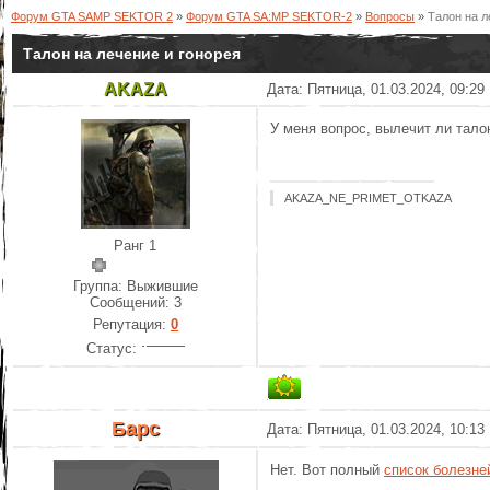
Форум GTA SAMP SEKTOR 2
»
Форум GTA SA:MP SEKTOR-2
»
Вопросы
»
Талон на л
Талон на лечение и гонорея
AKAZA
Дата: Пятница, 01.03.2024, 09:2
У меня вопрос, вылечит ли тало
AKAZA_NE_PRIMET_OTKAZA
Ранг 1
Группа: Выжившие
Сообщений:
3
Репутация:
0
Статус:
Барс
Дата: Пятница, 01.03.2024, 10:1
Нет. Вот полный
список болезне