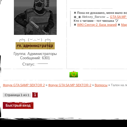
✖
Пока не доказано, меня мало во
◉_◉ Aleksey_Barsow →
GTA SA:MP 
ツ
Кто с читами - тот чмошка
✖
WIKI Сектор-2: База знаний
✖
Мар
╭∩╮（︶︿︶）╭∩╮
Группа: Администраторы
Сообщений:
6301
Статус:
Форум GTA SAMP SEKTOR 2
»
Форум GTA SA:MP SEKTOR-2
»
Вопросы
»
Талон на л
1
Страница
1
из
1