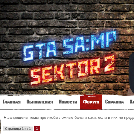
Главная
Обновления
Новости
Форум
Справка
Х
☛Запрещены темы про якобы ложные баны и кики, если в них не пре
1
Страница
1
из
1