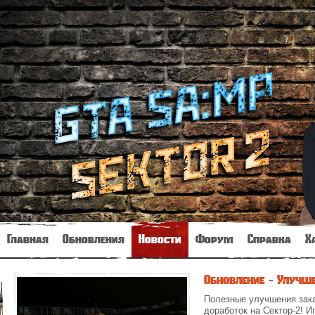
Главная
Обновления
Новости
Форум
Справка
Х
Обновление - Улучше
Полезные улучшения зак
доработок на Сектор-2! И