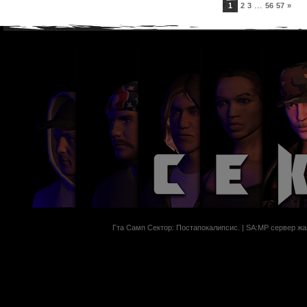
...
1
2
3
56
57
»
Гта Самп Сектор: Постапокалипсиc. | SA:MP сервер жан