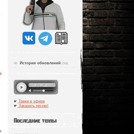
История обновлений
[568]
ь
☛
Треки в эфире
☛
Заказать песню!
Последние темы
х