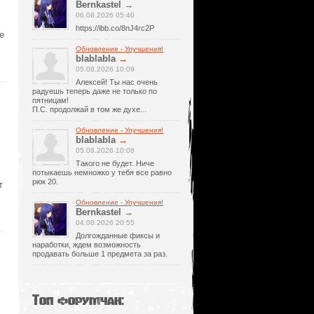
Bernkastel
→
06.08.2026 05:40
https://ibb.co/8nJ4rc2P
е
Обновление - Улучшения!
blablabla
→
05.08.2026 10:09
Алексей! Ты нас очень
радуешь теперь даже не только по
пятницам!
П.С. продолжай в том же духе...
Обновление - Улучшения!
blablabla
→
05.08.2026 10:08
Такого не будет. Ниче
потыкаешь немножко у тебя все равно
рюк 20.
т
Обновление - Улучшения!
Bernkastel
→
04.08.2026 20:55
Долгожданные фиксы и
наработки, ждем возможность
продавать больше 1 предмета за раз.
Топ форумчан: