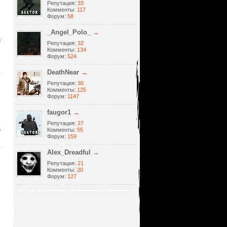
Репутация:
33
Комменты:
117
Форум:
58
_Angel_Polo_
→
с
Репутация:
32
Комменты:
134
Форум:
524
DeathNear
→
Репутация:
30
Комменты:
125
Форум:
1147
faugor1
→
Репутация:
27
о
Комменты:
55
Форум:
159
Alеx_Dreadful
→
Репутация:
21
Комменты:
20
Форум:
127