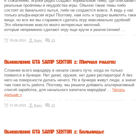
К сожалению, игроки редко создают нормальные темы, где описывают
реальные проблемы и неудобства игры. Обычно такие темы либо
состоят из банального нытья, либо не создаются вовсе. А ведь у нас
только альфа-версия игры! Поэтому, нам хоть и трудно выявлять таки
вещи, но все же мы стараемся сделать игру максимально удобной!
Это обновление внесло много интересных мелочей,
которые непременно сделают игру еще круче и реалистичнее!
...
29.06.2015
Барс
23
Обновление GTA SAMP SEKTOR 2: Мирная работа!
Сложнее всего мародёру в начале своего пути, когда он только
появился в бункере. Нет денег, оружия, нет даже респиратора! А без
него на поверхности делать нечего. Но в бункере живут люди, а значи
там тоже есть работа. Поэтому, мы решили добавить альтернативный
способ заработка, для начального капитала мародёра!
...
Читать
дальше »
27.06.2015
Барс
23
Обновление GTA SAMP SEKTOR 2: Больницы!