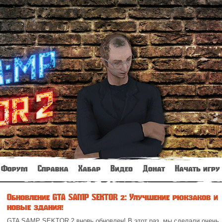
Форум
Справка
Хабар
Видео
Донат
Начать игру
Обновление GTA SAMP SEKTOR 2: Улучшение рюкзаков и
новые здания!
GTA SAMP SEKTOR 2 вновь обновлен! В этот раз, мы сделали очень