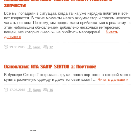
запчасти!
Все мы попадали в ситуации, когда тачка уже изрядна побитая и вот-
вот взорвется. В такие моменты жалко аккумулятор и совсем неохота
чапать пешком. Поэтому, мы продолжаем приближаться к реализму - 
этим небольшим обновлением добавлено несколько интересных
вещей, без которых было бы не обойтись мародерам!
...
Читать
дальше »
19.06.2015
Барс
12
Обновление GTA SAMP SEKTOR 2: Портной!
В бункере Сектор-2 открылась крутая лавка портного, в которой можн
купить различную одежду и даже топовый шмот!
...
Читать дальше »
17.06.2015
Барс
16