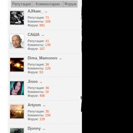
Репутация
- Комментарии -
Форум
AJlkaw_
→
Репутация:
71
Комменты:
168
Форум:
891
САША
→
Репутация:
41
Комменты:
139
Форум:
167
Dima_Mamonov
→
Репутация:
36
Комменты:
129
Форум:
53
Jisoo
→
Репутация:
36
Комменты:
18
Форум:
406
Artyom
→
Репутация:
35
Комменты:
199
Форум:
129
Djonny
→