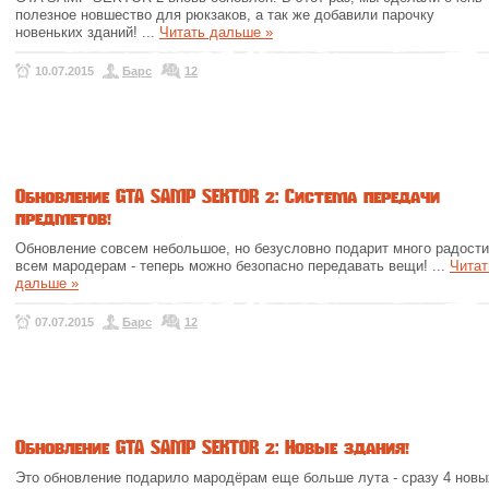
полезное новшество для рюкзаков, а так же добавили парочку
новеньких зданий!
...
Читать дальше »
10.07.2015
Барс
12
Обновление GTA SAMP SEKTOR 2: Система передачи
предметов!
Обновление совсем небольшое, но безусловно подарит много радости
всем мародерам - теперь можно безопасно передавать вещи!
...
Читат
дальше »
07.07.2015
Барс
12
Обновление GTA SAMP SEKTOR 2: Новые здания!
Это обновление подарило мародёрам еще больше лута - сразу 4 новы