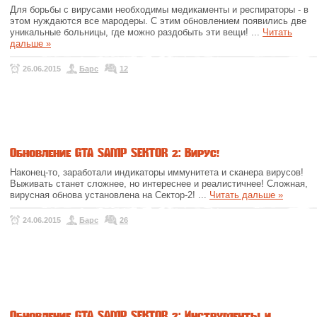
Для борьбы с вирусами необходимы медикаменты и респираторы - в
этом нуждаются все мародеры. С этим обновлением появились две
уникальные больницы, где можно раздобыть эти вещи!
...
Читать
дальше »
26.06.2015
Барс
12
Обновление GTA SAMP SEKTOR 2: Вирус!
Наконец-то, заработали индикаторы иммунитета и сканера вирусов!
Выживать станет сложнее, но интереснее и реалистичнее! Сложная,
вирусная обнова установлена на Сектор-2!
...
Читать дальше »
24.06.2015
Барс
26
Обновление GTA SAMP SEKTOR 2: Инструменты и