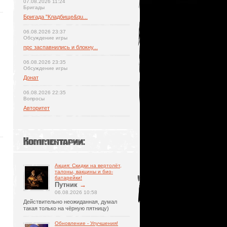
07.08.2026 11:24
Бригады
Бригада "Кладбище&qu...
06.08.2026 23:37
Обсуждение игры
npc заспавнились и блокну...
06.08.2026 23:35
Обсуждение игры
Донат
06.08.2026 22:35
Вопросы
Авторитет
Комментарии:
Акция: Скидки на вертолёт,
талоны, вакцины и био-
батарейки!
Путник
→
06.08.2026 10:58
Действительно неожиданная, думал
такая только на чёрную пятницу)
Обновление - Улучшения!