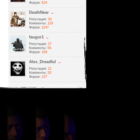
Форум:
524
DeathNear
→
Репутация:
30
Комменты:
125
Форум:
1147
faugor1
→
Репутация:
27
Комменты:
55
Форум:
159
Alеx_Dreadful
→
Репутация:
21
Комменты:
20
Форум:
127