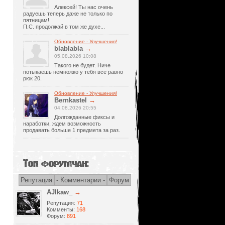
Алексей! Ты нас очень
радуешь теперь даже не только по
пятницам!
П.С. продолжай в том же духе...
Обновление - Улучшения!
blablabla
→
05.08.2026 10:08
Такого не будет. Ниче
потыкаешь немножко у тебя все равно
рюк 20.
Обновление - Улучшения!
Bernkastel
→
04.08.2026 20:55
Долгожданные фиксы и
наработки, ждем возможность
продавать больше 1 предмета за раз.
Топ форумчан:
Репутация
- Комментарии -
Форум
AJlkaw_
→
Репутация:
71
Комменты:
168
Форум:
891