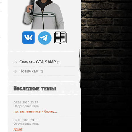
Скачать GTA SAMP
[1]
Новичкам
[5]
Последние темы
06.08.2026 23:37
Обсуждение игры
npc заспавнились и блокну...
06.08.2026 23:35
Обсуждение игры
Донат