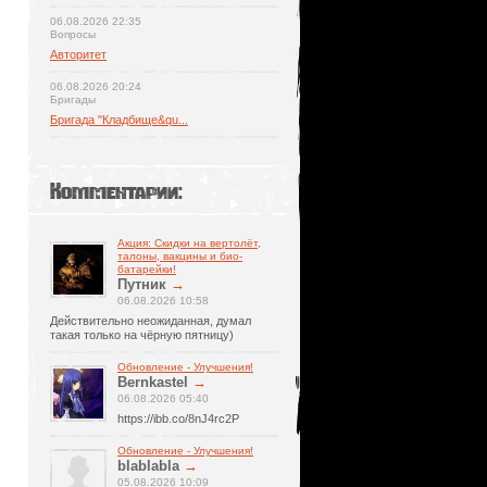
06.08.2026 22:35
Вопросы
Авторитет
06.08.2026 20:24
Бригады
Бригада "Кладбище&qu...
Комментарии:
Акция: Скидки на вертолёт,
талоны, вакцины и био-
батарейки!
Путник
→
06.08.2026 10:58
Действительно неожиданная, думал
такая только на чёрную пятницу)
Обновление - Улучшения!
Bernkastel
→
06.08.2026 05:40
https://ibb.co/8nJ4rc2P
Обновление - Улучшения!
blablabla
→
05.08.2026 10:09