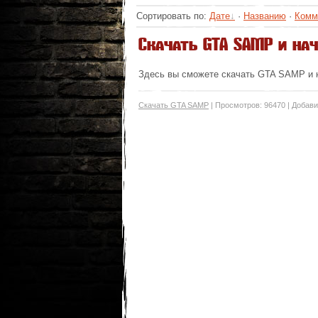
Сортировать по
:
Дате
·
Названию
·
Комм
Скачать GTA SAMP и нач
Здесь вы сможете скачать GTA SAMP и на
Скачать GTA SAMP
|
Просмотров:
96470
|
Добави