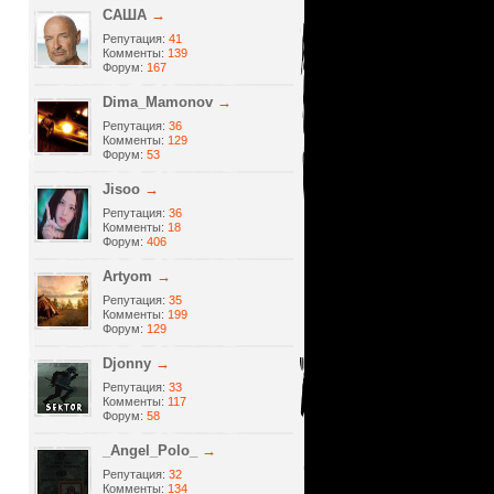
САША
→
Репутация:
41
Комменты:
139
Форум:
167
Dima_Mamonov
→
Репутация:
36
Комменты:
129
Форум:
53
Jisoo
→
Репутация:
36
Комменты:
18
Форум:
406
Artyom
→
Репутация:
35
Комменты:
199
Форум:
129
Djonny
→
Репутация:
33
Комменты:
117
Форум:
58
_Angel_Polo_
→
Репутация:
32
Комменты:
134