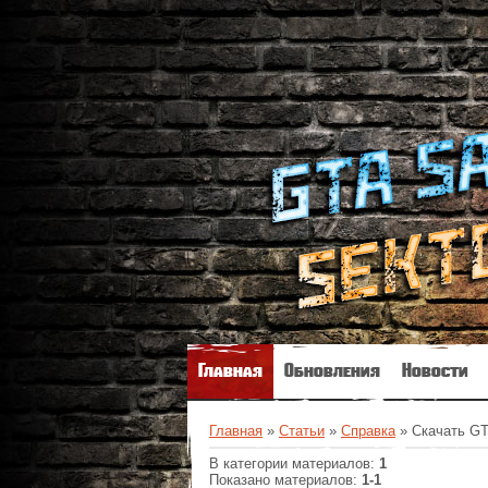
Главная
Обновления
Новости
Главная
»
Статьи
»
Справка
» Скачать G
В категории материалов
:
1
Показано материалов
:
1-1