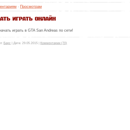
ентариям
·
Просмотрам
ать играть онлайн
чать играть в GTA San Andreas по сети!
л:
Барс
|
Дата:
29.05.2015
|
Комментарии (70)