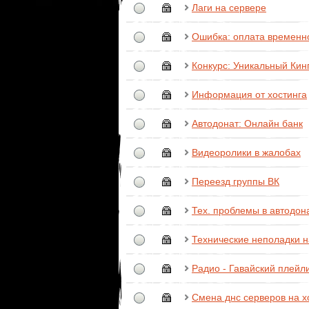
Лаги на сервере
Ошибка: оплата временно
Конкурс: Уникальный Кинг
Информация от хостинга
Автодонат: Онлайн банк
Видеоролики в жалобах
Переезд группы ВК
Тех. проблемы в автодон
Технические неполадки н
Радио - Гавайский плейл
Смена днс серверов на х