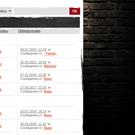
темы
Обновления
↓
06.07.2023, 12:18
с
Сообщение от:
_Faster_
26.03.2021, 19:42
с
Сообщение от:
Meptviy
07.11.2018, 10:38
с
Сообщение от:
Барс
27.08.2017, 22:35
с
Сообщение от:
Барс
25.07.2026, 18:14
с
Сообщение от:
Барс
30.04.2026, 11:18
с
Сообщение от:
Барс