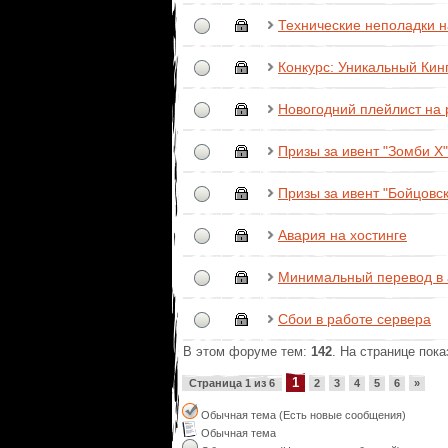
Технические неполадки н
Конкурс: Уникальный Кинг
Новогодний плейлист на
Призы за ивент "Зомби Х"
Призы за ивент "Бойцовск
Авария на хостинге
Минимальный перевод в 
Сбои в работе сервера
В этом форуме тем:
142
. На странице пок
1
Страница
1
из
6
2
3
4
5
6
»
Обычная тема (Есть новые сообщения)
Обычная тема