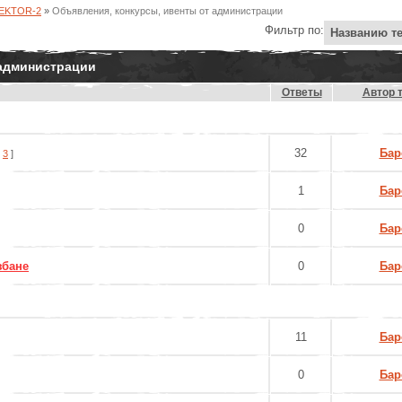
SEKTOR-2
»
Объявления, конкурсы, ивенты от администрации
Фильтр по:
 администрации
Ответы
Автор 
32
Бар
3
]
1
Бар
0
Бар
збане
0
Бар
11
Бар
0
Бар