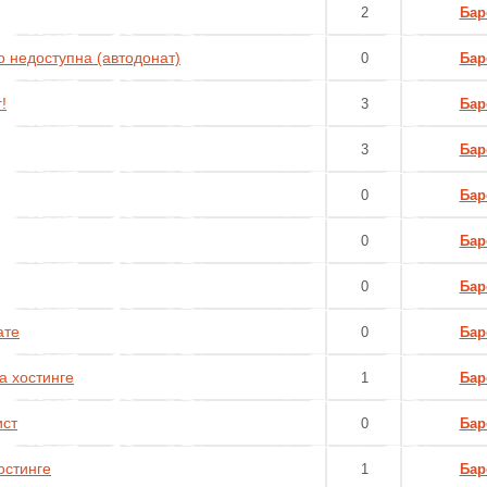
2
Бар
 недоступна (автодонат)
0
Бар
!
3
Бар
3
Бар
0
Бар
0
Бар
0
Бар
ате
0
Бар
а хостинге
1
Бар
ист
0
Бар
остинге
1
Бар