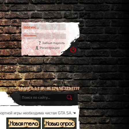
Забыл пароль
Регистрация
SA:MP 0.3.7 IP: 46.174.50.223:7777
фортной игры необходима чистая GTA SA.☚