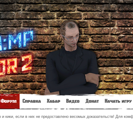
Форум
Справка
Хабар
Видео
Донат
Начать игру
и кики, если в них не предоставлено весомых доказательств! Для ком