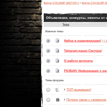
Форум GTA SAMP SEKTOR 2
»
Форум GTA SA:MP 
Объявления, конкурсы, ивенты от
Тема
Важные темы
Набор в радиоведущие!
[
1
2
Telegram-канал Сектора!
О работе античита
РАЗБАН: Информация о ра
Темы форума
ТОП выживших!
Потеря связи с сервером