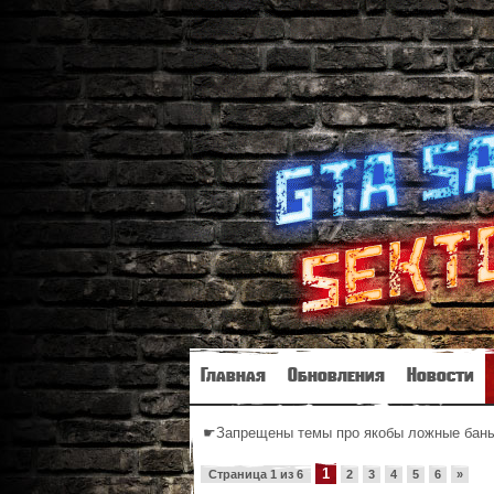
Главная
Обновления
Новости
☛Запрещены темы про якобы ложные баны 
1
Страница
1
из
6
2
3
4
5
6
»