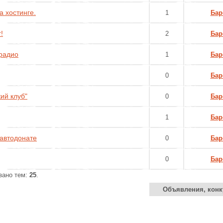
а хостинге.
1
Бар
!
2
Бар
 радио
1
Бар
0
Бар
ий клуб"
0
Бар
1
Бар
автодонате
0
Бар
0
Бар
азано тем:
25
.