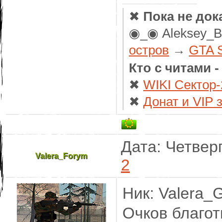
✖
Пока не док
◉_◉ Aleksey_
остров
→
GTA 
Кто с читами 
✖
WIKI Сектор-
✖
Донат и VIP 
Дата: Четверг
Valera_Forym
2
Ник: Valera_
Очков благот