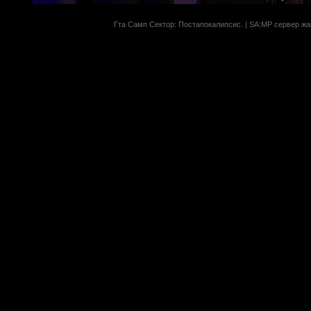
Гта Самп Сектор: Постапокалипсиc. | SA:MP сервер жан