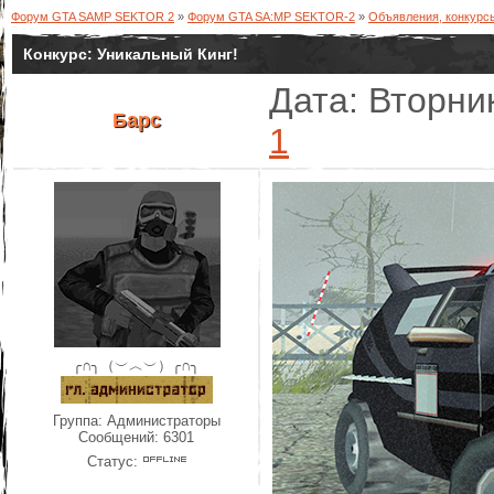
Форум GTA SAMP SEKTOR 2
»
Форум GTA SA:MP SEKTOR-2
»
Объявления, конкурс
Конкурс: Уникальный Кинг!
Дата: Вторник
Барс
1
╭∩╮（︶︿︶）╭∩╮
Группа: Администраторы
Сообщений:
6301
Статус: