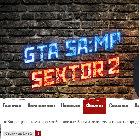
Главная
Обновления
Новости
Форум
Справка
Х
☛Запрещены темы про якобы ложные баны и кики, если в них не пре
1
Страница
1
из
1