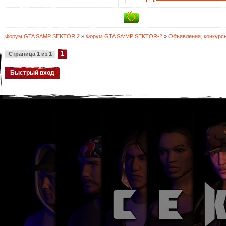
Форум GTA SAMP SEKTOR 2
»
Форум GTA SA:MP SEKTOR-2
»
Объявления, конкурс
1
Страница
1
из
1