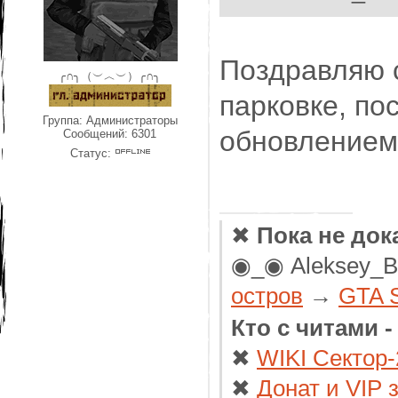
Поздравляю 
╭∩╮（︶︿︶）╭∩╮
парковке, по
Группа: Администраторы
обновлением
Сообщений:
6301
Статус:
✖
Пока не док
◉_◉ Aleksey_
остров
→
GTA 
Кто с читами 
✖
WIKI Сектор-
✖
Донат и VIP 