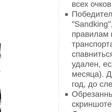
всех очков
Победител
"Sandking
правилам 
транспорта
спавниться
удален, ес
месяца). 
год, до сл
Обрезанны
скриншоте