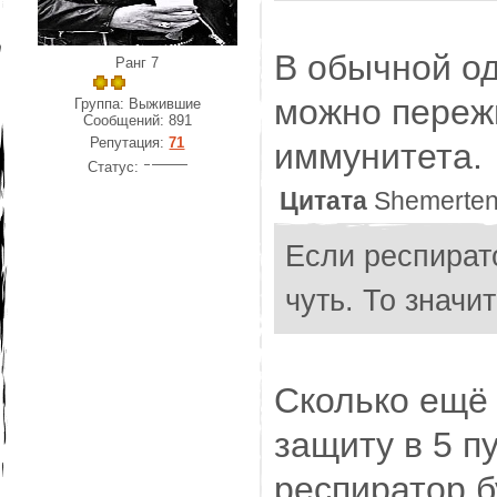
В обычной од
Ранг 7
можно пережи
Группа: Выжившие
Сообщений:
891
Репутация:
71
иммунитета.
Статус:
Цитата
Shemerte
Если респирато
чуть. То значи
Сколько ещё 
защиту в 5 п
респиратор б