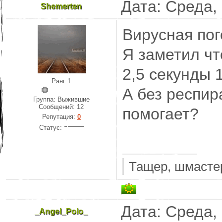
Дата: Среда,
Shemerten
Вирусная пог
Я заметил чт
2,5 секунды 
Ранг 1
А без респир
Группа: Выжившие
Сообщений:
12
помогает?
Репутация:
0
Статус:
Тащер, шмастер
Дата: Среда,
_Angel_Polo_