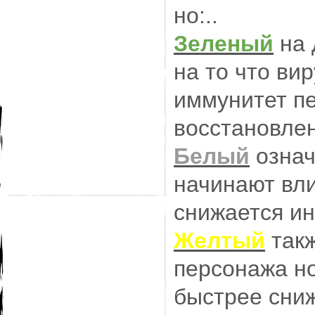
но:..
Зеленый
на 
на то что ви
иммунитет пе
восстановлен
Белый
означ
начинают вли
снижается и
Желтый
такж
персонажа но
быстрее сни