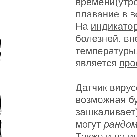
времени(утро
плавание в в
На
индикато
болезней, вн
температуры.
является
про
Датчик вирус
возможная бу
зашкаливает)
могут
рандо
Также и на
и