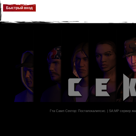
Гта Самп Сектор: Постапокалипсиc. | SA:MP сервер жан