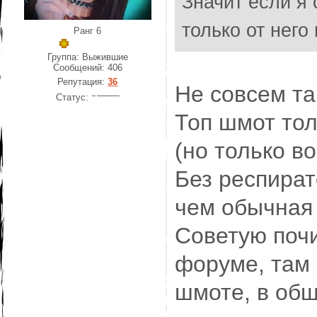
Значит если я 
только от него
Ранг 6
Группа: Выжившие
Сообщений:
406
Репутация:
36
Не совсем та
Статус:
Топ шмот тол
(но только в
Без респира
чем обычная 
Советую почи
форуме, там 
шмоте, в общ