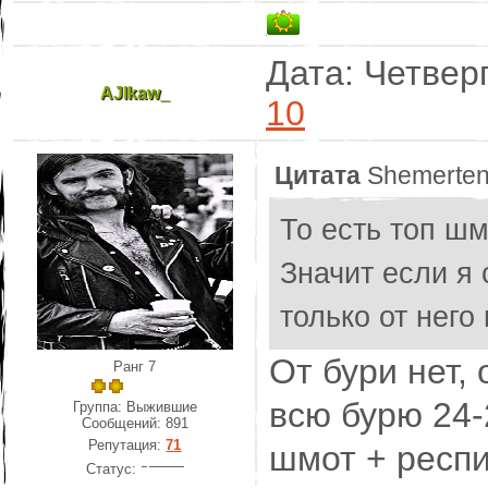
Дата: Четверг
AJlkaw_
10
Цитата
Shemerte
То есть топ шм
Значит если я 
только от него
От бури нет, 
Ранг 7
всю бурю 24-
Группа: Выжившие
Сообщений:
891
Репутация:
71
шмот + респи
Статус: