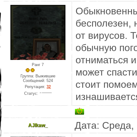
Обыкновенны
бесполезен, 
от вирусов. 
обычную пого
отниматься и
Ранг 7
может спасти
Группа: Выжившие
Сообщений:
524
стоит помоем
Репутация:
32
Статус:
изнашиваетс
Дата: Среда,
AJlkaw_