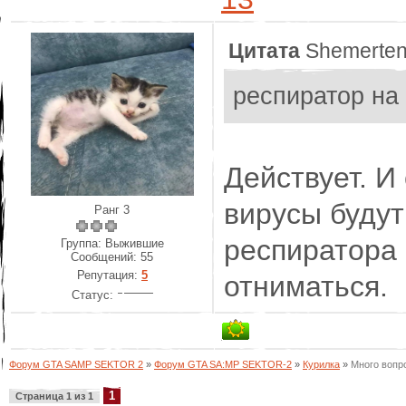
Цитата
Shemerte
респиратор на
Действует. И 
вирусы будут
Ранг 3
респиратора
Группа: Выжившие
Сообщений:
55
Репутация:
5
отниматься.
Статус:
Форум GTA SAMP SEKTOR 2
»
Форум GTA SA:MP SEKTOR-2
»
Курилка
»
Много вопро
1
Страница
1
из
1