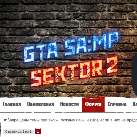
Главная
Обновления
Новости
Форум
Справка
Х
☛Запрещены темы про якобы ложные баны и кики, если в них не пре
1
Страница
1
из
1