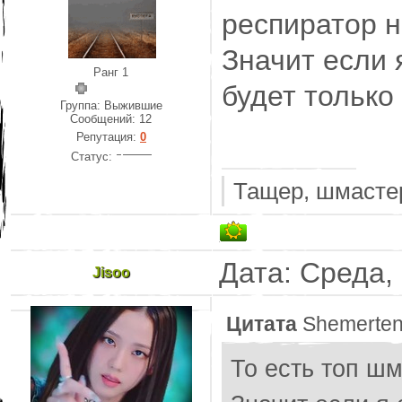
респиратор н
Значит если 
Ранг 1
будет только
Группа: Выжившие
Сообщений:
12
Репутация:
0
Статус:
Тащер, шмастер
Дата: Среда,
Jisoo
Цитата
Shemerte
То есть топ шм