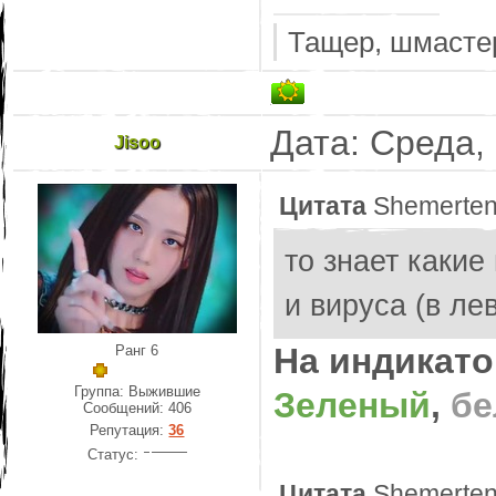
Тащер, шмастер
Дата: Среда,
Jisoo
Цитата
Shemerte
то знает каки
и вируса (в ле
На индикато
Ранг 6
Группа: Выжившие
Зеленый
,
б
Сообщений:
406
Репутация:
36
Статус:
Цитата
Shemerte