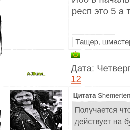
респ это 5 а 
Тащер, шмастер
Дата: Четверг
AJlkaw_
12
Цитата
Shemerte
Получается чт
действует на б