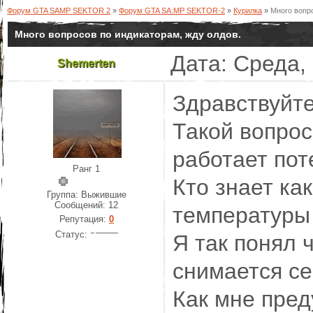
Форум GTA SAMP SEKTOR 2
»
Форум GTA SA:MP SEKTOR-2
»
Курилка
»
Много вопро
Много вопросов по индикаторам, жду олдов.
Дата: Среда,
Shemerten
Здравствуйте
Такой вопрос
работает пот
Ранг 1
Кто знает ка
Группа: Выжившие
Сообщений:
12
температуры 
Репутация:
0
Статус:
Я так понял 
снимается се
Как мне пред