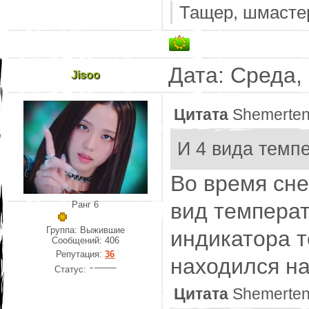
Тащер, шмастер
Дата: Среда,
Jisoo
Цитата
Shemerte
И 4 вида темп
Во время сне
вид темпера
Ранг 6
Группа: Выжившие
индикатора т
Сообщений:
406
Репутация:
36
находился на
Статус:
Цитата
Shemerte