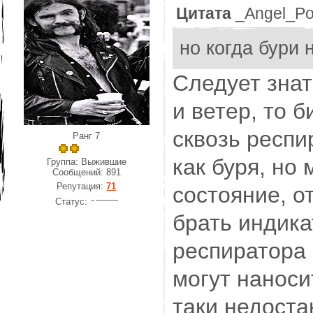
Цитата
_Angel_Po
но когда бури 
Следует знат
и ветер, то 
сквозь респи
Ранг 7
как буря, но
Группа: Выжившие
Сообщений:
891
Репутация:
71
состояние, о
Статус:
брать индика
респиратора 
могут наносит
таки недоста