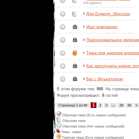
(Не дорого)
Для Evgeniy_Morozov
Ищу компанию.
Паронормальное явлени
Тема для нарезок игроко
Как заполучить новую ло
Баг с Инъектором
В этом форуме тем:
988
. На странице пок
Форум просматривают:
8
гостей
1
Страница
1
из
40
2
3
…
39
40
»
Обычная тема (Есть новые сообщения)
Обычная тема
Обычная тема (Нет новых сообщений)
Тема - опрос
Горячая тема (Есть новые сообщения)