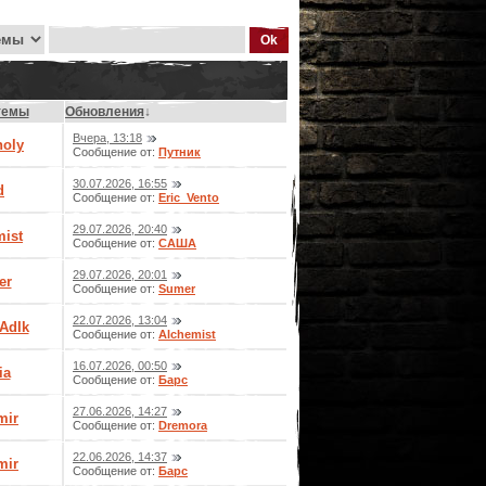
темы
Обновления
↓
Вчера, 13:18
holy
Сообщение от:
Путник
30.07.2026, 16:55
d
Сообщение от:
Eric_Vento
29.07.2026, 20:40
mist
Сообщение от:
САША
29.07.2026, 20:01
er
Сообщение от:
Sumer
22.07.2026, 13:04
AdIk
Сообщение от:
Alchemist
16.07.2026, 00:50
ia
Сообщение от:
Барс
27.06.2026, 14:27
mir
Сообщение от:
Dremora
22.06.2026, 14:37
mir
Сообщение от:
Барс