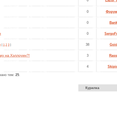
0
Lazur_
0
Форум
0
Ban
е
0
SergoF
в
38
Goi
[
1
2
3
]
дку на Хэллоуин?!
3
Rass
4
Skipi
азано тем:
25
.