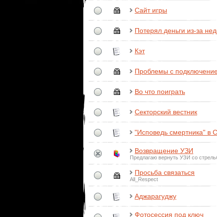
Сайт игры
Потерял деньги из-за нед
Кэт
Проблемы с подключение
Во что поиграть
Секторский вестник
"Исповедь смертника" в 
Возвращение УЗИ
Предлагаю вернуть УЗИ со стрель
Просьба связаться
All_Respect
Аджарагуджу
Фотосессия под ключ