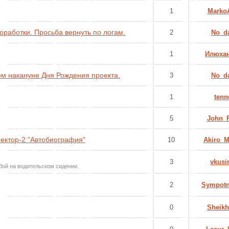
1
Marko
оработки. Просьба вернуть по логам.
2
No_d
1
Илюха
м накануне Дня Рождения проекта.
3
No_d
1
tenn
5
John_
Сектор-2 "Автобиография"
10
Akiro_M
3
vkusi
бой на водительском сидении.
2
Sympotn
0
Sheikh