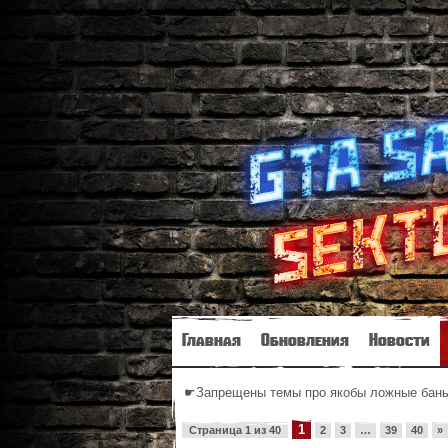
Главная
Обновления
Новости
☛Запрещены темы про якобы ложные баны 
1
Страница
1
из
40
2
3
…
39
40
»