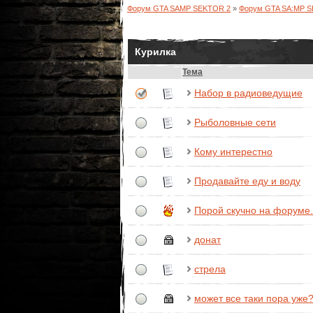
Форум GTA SAMP SEKTOR 2
»
Форум GTA SA:MP 
Курилка
Тема
Набор в радиоведущие
Рыболовные сети
Кому интерестно
Продавайте еду и воду
Порой скучно на форуме.
донат
стрела
может все таки пора уже