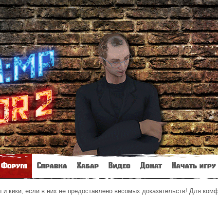
Форум
Справка
Хабар
Видео
Донат
Начать игру
и кики, если в них не предоставлено весомых доказательств! Для ком