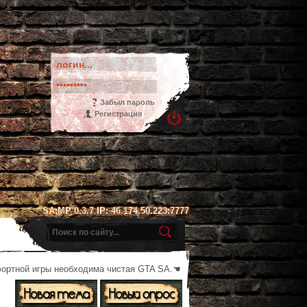
Забыл пароль
Регистрация
SA:MP 0.3.7 IP: 46.174.50.223:7777
фортной игры необходима чистая GTA SA.☚