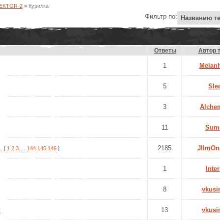
SEKTOR-2
»
Курилка
Фильтр по:
Ответы
Автор 
1
Melan
5
Sle
3
Alche
11
Sum
.
2185
JlImOn
[
1
2
3
…
144
145
146
]
1
Inter
8
vkusi
?
13
vkusi