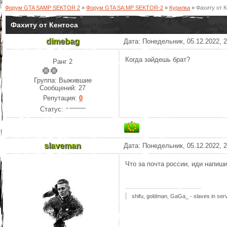
Форум GTA SAMP SEKTOR 2
»
Форум GTA SA:MP SEKTOR-2
»
Курилка
»
Фахиту от 
Фахиту от Кентоса
dimebag
Дата: Понедельник, 05.12.2022, 
Когда зайдешь брат?
Ранг 2
Группа: Выжившие
Сообщений:
27
Репутация:
0
Статус:
slaveman
Дата: Понедельник, 05.12.2022, 
Что за почта россии, иди напиш
shifu, goldman, GaGa_ - slaves in ser