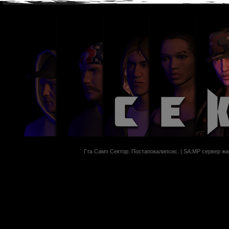
Гта Самп Сектор: Постапокалипсиc. | SA:MP сервер жан