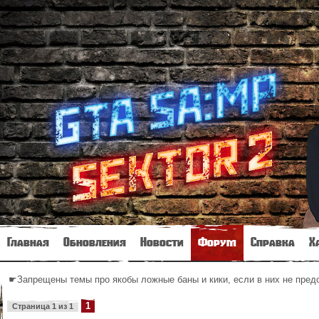
Главная
Обновления
Новости
Форум
Справка
Х
☛Запрещены темы про якобы ложные баны и кики, если в них не пре
1
Страница
1
из
1