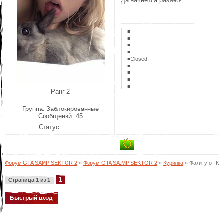
Да начнется разъеб!
■
■
■
■
■Closed.
■
■
■
■
Ранг 2
Группа: Заблокированные
Сообщений:
45
Статус:
Форум GTA SAMP SEKTOR 2
»
Форум GTA SA:MP SEKTOR-2
»
Курилка
»
Фахиту от 
1
Страница
1
из
1