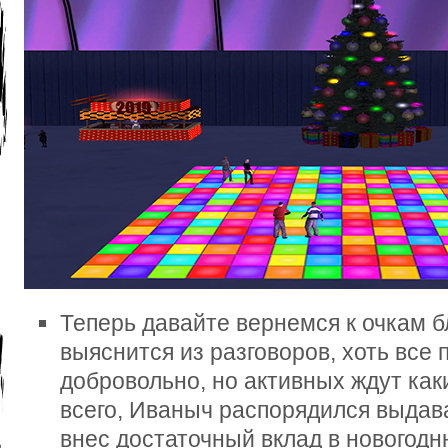
Теперь давайте вернемся к очкам б
выяснится из разговоров, хоть все
добровольно, но активных ждут как
всего, Иваныч распорядился выдава
внес достаточный вклад в новогод