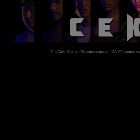
Гта Самп Сектор: Постапокалипсиc. | SA:MP сервер жан