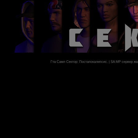
Гта Самп Сектор: Постапокалипсиc. | SA:MP сервер жан