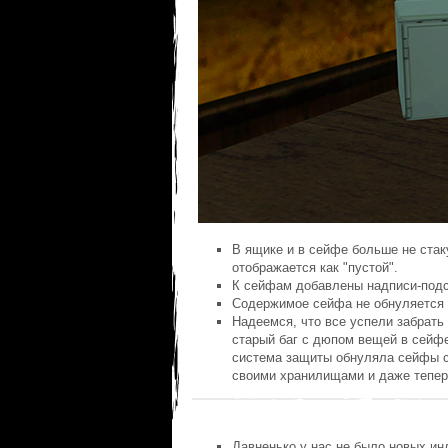
В ящике и в сейфе больше не стак
отображается как "пустой".
К сейфам добавлены надписи-подск
Содержимое сейфа не обнуляется п
Надеемся, что все успели забрать
старый баг с дюпом вещей в сейфе 
система защиты обнуляла сейфы с
своими хранилищами и даже тепер
Давненько у нас не было новых ин