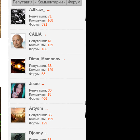
Репутация
- Комментарии -
Форум
AJlkaw_
→
Репутация:
71
Комменты:
168
Форум:
891
САША
→
Репутация:
41
Комменты:
139
Форум:
166
Dima_Mamonov
→
Репутация:
36
Комменты:
129
Форум:
53
Jisoo
→
Репутация:
36
Комменты:
18
Форум:
406
Artyom
→
Репутация:
35
Комменты:
199
Форум:
129
Djonny
→
Репутация:
33