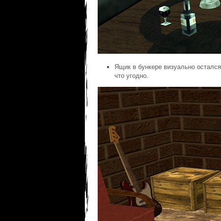
Ящик в бункере визуально остался
что угодно.