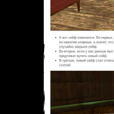
А вот сейф изменился. Во-первых,
по нажатию клавиши, а значит, что
случайно закрыли сейф.
Во-вторых, если у вас раньше был 
предложат купить новый сейф.
В-третьих, новый сейф стал стоит
слотов!