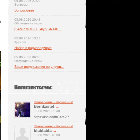
05.08.2026 21:29
Вопросы
Вопрос\ответ
05.08.2026 20:43
и
Обсуждение игры
[SAMP MOBILE] Alyn SA-MP ...
05.08.2026 13:18
Курилка
Набор в радиоведущие
05.08.2026 06:53
Обсуждение игры
Ваши предложения по улучш...
Комментарии:
Обновление - Улучшения!
Bernkastel
→
06.08.2026 05:40
https://ibb.co/8nJ4rc2P
Обновление - Улучшения!
blablabla
→
05.08.2026 10:09