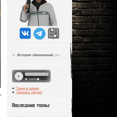
История обновлений
[568]
☛
Треки в эфире
☛
Заказать песню!
05
Последние темы