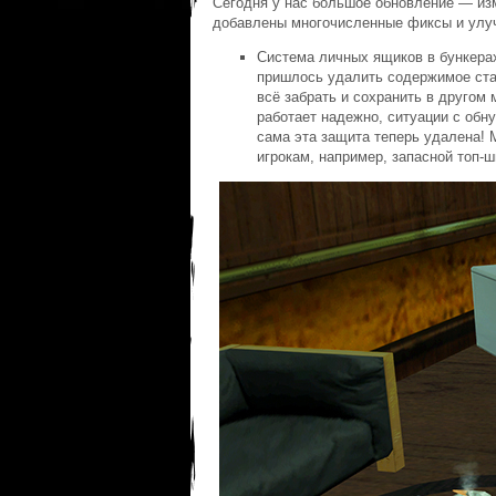
Сегодня у нас большое обновление — из
добавлены многочисленные фиксы и ул
Система личных ящиков в бункерах
пришлось удалить содержимое ст
всё забрать и сохранить в другом
работает надежно, ситуации с обн
сама эта защита теперь удалена! 
игрокам, например, запасной топ-ш