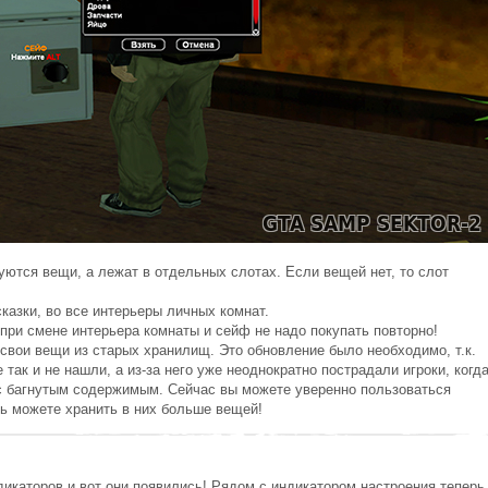
уются вещи, а лежат в отдельных слотах. Если вещей нет, то слот
азки, во все интерьеры личных комнат.
ри смене интерьера комнаты и сейф не надо покупать повторно!
 свои вещи из старых хранилищ. Это обновление было необходимо, т.к.
так и не нашли, а из-за него уже неоднократно пострадали игроки, когд
 багнутым содержимым. Сейчас вы можете уверенно пользоваться
ь можете хранить в них больше вещей!
дикаторов и вот они появились! Рядом с индикатором настроения теперь