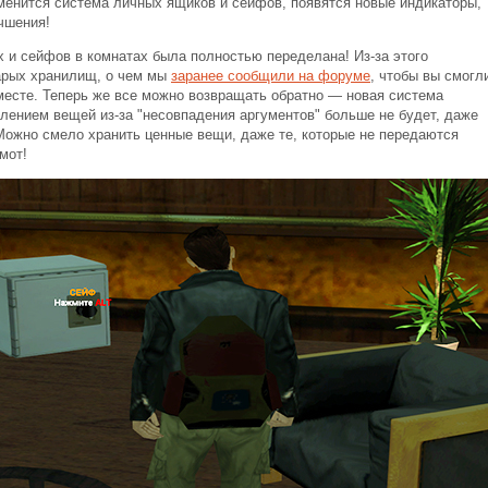
менится система личных ящиков и сейфов, появятся новые индикаторы,
учшения!
 и сейфов в комнатах была полностью переделана! Из-за этого
арых хранилищ, о чем мы
заранее сообщили на форуме
, чтобы вы смогл
 месте. Теперь же все можно возвращать обратно — новая система
улением вещей из-за "несовпадения аргументов" больше не будет, даже
Можно смело хранить ценные вещи, даже те, которые не передаются
мот!