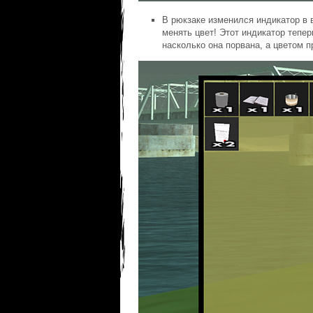
В рюкзаке изменился индикатор в 
менять цвет! Этот индикатор тепе
насколько она порвана, а цветом п