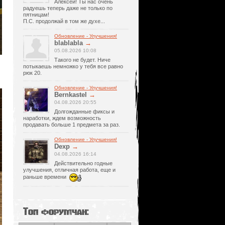
Алексей! Ты нас очень
радуешь теперь даже не только по
пятницам!
П.С. продолжай в том же духе...
Обновление - Улучшения!
blablabla
→
05.08.2026 10:08
Такого не будет. Ниче
потыкаешь немножко у тебя все равно
рюк 20.
Обновление - Улучшения!
Bernkastel
→
04.08.2026 20:55
Долгожданные фиксы и
наработки, ждем возможность
продавать больше 1 предмета за раз.
Обновление - Улучшения!
Dexp
→
04.08.2026 16:14
Действительно годные
улучшения, отличная работа, еще и
раньше времени
Топ форумчан: