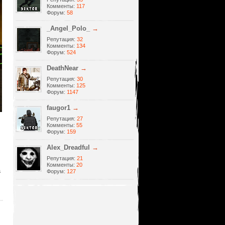
Комменты:
117
Форум:
58
_Angel_Polo_
→
Репутация:
32
Комменты:
134
Форум:
524
DeathNear
→
Репутация:
30
Комменты:
125
Форум:
1147
faugor1
→
Репутация:
27
Комменты:
55
Форум:
159
Alеx_Dreadful
→
Репутация:
21
Комменты:
20
а
Форум:
127