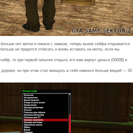
 больше нет метки и пикапа с замком, теперь вызов сейфа открывается
 больше не придется отбегать и вновь вставать на метку, если вы
сейф, то при первой попытке открыть его вам вернут деньги (5000$) и
ь дороже, но при этом стал вмещать в себя намного больше вещей — 30