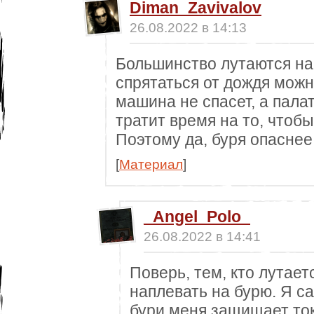
Diman_Zavivalov
26.08.2022 в 14:13
Большинство лутаются на
спрятаться от дождя можн
машина не спасет, а пала
тратит время на то, чтоб
Поэтому да, буря опаснее
[
Материал
]
_Angel_Polo_
26.08.2022 в 14:41
Поверь, тем, кто лутае
наплевать на бурю. Я с
бури меня защищает ток