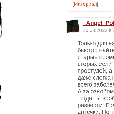
[
Материал
]
_Angel_Po
26.08.2022 в 
Только для н
быстро найти
старые промо
вторых если
простудой, а
даже слегка 
всего заболе
А за ознобо
тогда ты во
развести. Ес
аптечки. Но 