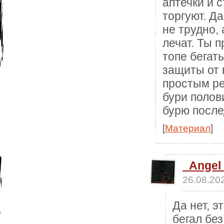
аптечки и 
торгуют. Д
не трудно,
лечат. Ты 
топе бегать
защиты от 
простым ре
бури полов
бурю после
[
Материал
]
_Angel
26.08.20
Да нет, э
бегал бе