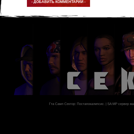
Гта Самп Сектор: Постапокалипсиc. | SA:MP сервер жан