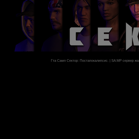
Гта Самп Сектор: Постапокалипсиc. | SA:MP сервер жан