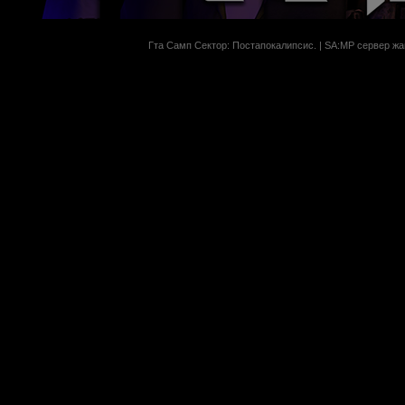
Гта Самп Сектор: Постапокалипсиc. | SA:MP сервер жан