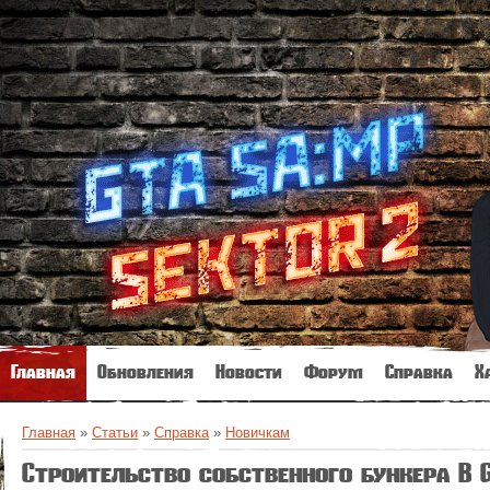
Главная
Обновления
Новости
Форум
Справка
Х
Главная
»
Статьи
»
Справка
»
Новичкам
Строительство собственного бункера В 