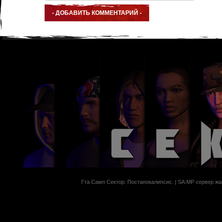
Гта Самп Сектор: Постапокалипсиc. | SA:MP сервер жан