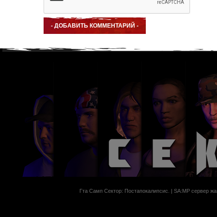
Гта Самп Сектор: Постапокалипсиc. | SA:MP сервер жан