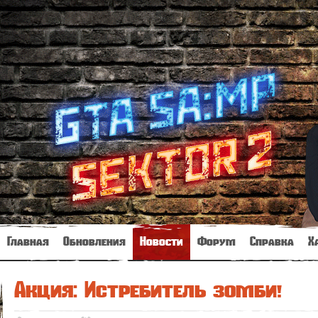
Главная
Обновления
Новости
Форум
Справка
Х
Акция: Истребитель зомби!