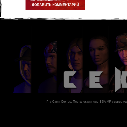
Гта Самп Сектор: Постапокалипсиc. | SA:MP сервер жан