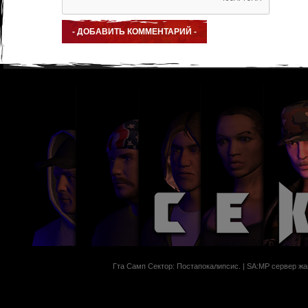
Гта Самп Сектор: Постапокалипсиc. | SA:MP сервер жан