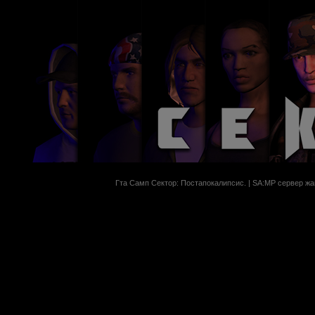
Гта Самп Сектор: Постапокалипсиc. | SA:MP сервер жан