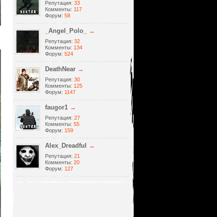
Репутация:
33
Комменты:
117
Форум:
58
_Angel_Polo_
→
Репутация:
32
Комменты:
134
Форум:
524
DeathNear
→
Репутация:
30
Комменты:
125
Форум:
1147
faugor1
→
Репутация:
27
Комменты:
55
Форум:
159
Alеx_Dreadful
→
Репутация:
21
Комменты:
20
Форум:
127