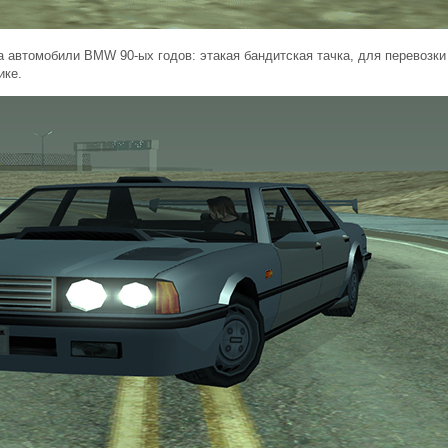
а автомобили BMW 90-ых годов: этакая бандитская тачка, для перевозки
ике.