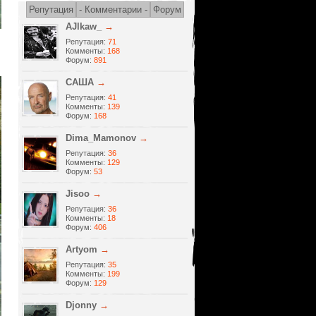
Репутация
- Комментарии -
Форум
AJlkaw_
→
Репутация:
71
Комменты:
168
Форум:
891
САША
→
Репутация:
41
Комменты:
139
Форум:
168
Dima_Mamonov
→
Репутация:
36
Комменты:
129
Форум:
53
Jisoo
→
Репутация:
36
Комменты:
18
Форум:
406
Artyom
→
Репутация:
35
Комменты:
199
Форум:
129
Djonny
→