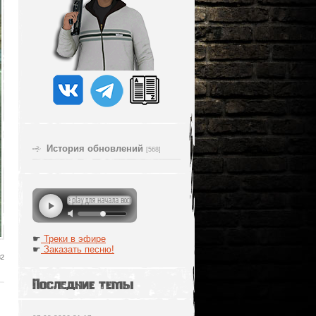
История обновлений
[568]
☛
Треки в эфире
☛
Заказать песню!
32
Последние темы