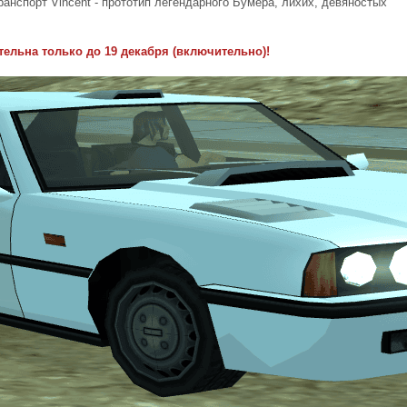
анспорт Vincent - прототип легендарного Бумера, лихих, девяностых
тельна только до 19 декабря (включительно)!