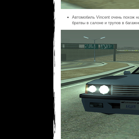
Автомобиль Vincent очень похож н
братвы в салоне и трупов в багажн