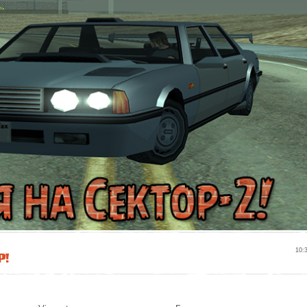
р!
10: