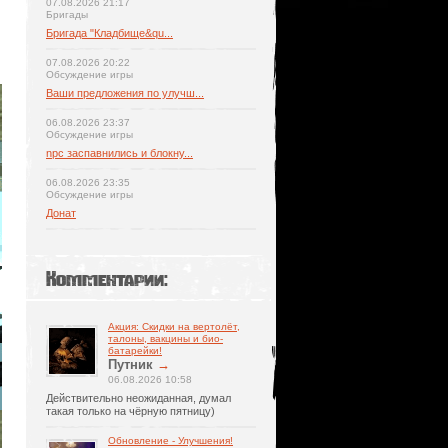
07.08.2026 21:17
Бригады
Бригада "Кладбище&qu...
07.08.2026 20:22
Обсуждение игры
Ваши предложения по улучш...
06.08.2026 23:37
Обсуждение игры
npc заспавнились и блокну...
06.08.2026 23:35
Обсуждение игры
Донат
Комментарии:
Акция: Скидки на вертолёт,
талоны, вакцины и био-
батарейки!
Путник
→
06.08.2026 10:58
Действительно неожиданная, думал
такая только на чёрную пятницу)
Обновление - Улучшения!