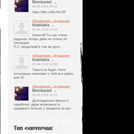
Bernkastel
→
06.08.2026 05:40
https://ibb.co/8nJ4rc2P
Обновление - Улучшения!
blablabla
→
05.08.2026 10:09
Алексей! Ты нас очень
радуешь теперь даже не только по
пятницам!
П.С. продолжай в том же духе...
Обновление - Улучшения!
blablabla
→
05.08.2026 10:08
Такого не будет. Ниче
потыкаешь немножко у тебя все равно
рюк 20.
Обновление - Улучшения!
Bernkastel
→
04.08.2026 20:55
Долгожданные фиксы и
наработки, ждем возможность
продавать больше 1 предмета за раз.
Топ форумчан: