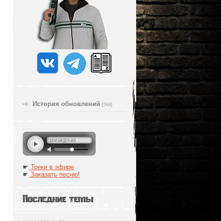
История обновлений
[568]
☛
Треки в эфире
☛
Заказать песню!
Последние темы