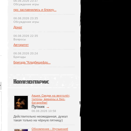
06.08.2026 23:37
Обсуждение игры
npc заспавнились и блокну...
06.08.2026 23:35
Обсуждение игры
Донат
06.08.2026 22:35
Вопросы
Авторитет
06.08.2026 20:24
Бригады
Бригада "Кладбище&qu...
Комментарии:
Акция: Скидки на вертолёт,
талоны, вакцины и био-
батарейки!
Путник
→
06.08.2026 10:58
Действительно неожиданная, думал
такая только на чёрную пятницу)
Обновление - Улучшения!