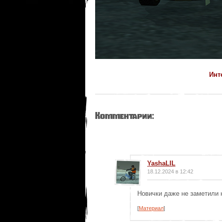
Инт
Комментарии:
YashaLIL
18.12.2024 в 12:42
Новички даже не заметили 
[
Материал
]