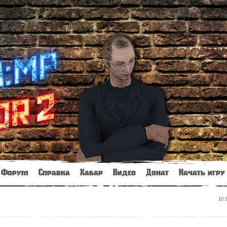
Форум
Справка
Хабар
Видео
Донат
Начать игру
10: