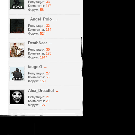
Репутация:
33
Комменты:
117
Форум:
58
_Angel_Polo_
→
Репутация:
32
Комменты:
134
Форум:
524
DeathNear
→
Репутация:
30
Комменты:
125
Форум:
1147
faugor1
→
Репутация:
27
Комменты:
55
Форум:
159
Alеx_Dreadful
→
Репутация:
21
Комменты:
20
Форум:
127