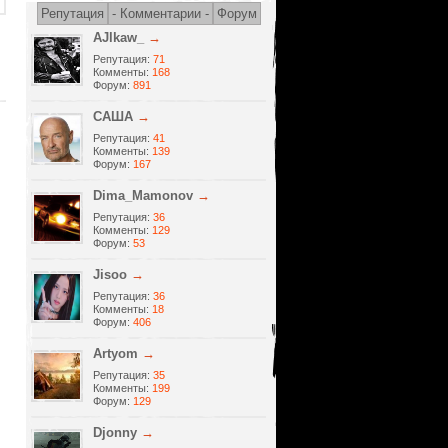
Репутация
- Комментарии -
Форум
AJlkaw_
→
Репутация:
71
Комменты:
168
Форум:
891
САША
→
Репутация:
41
Комменты:
139
Форум:
167
Dima_Mamonov
→
Репутация:
36
Комменты:
129
Форум:
53
Jisoo
→
Репутация:
36
Комменты:
18
Форум:
406
Artyom
→
Репутация:
35
Комменты:
199
Форум:
129
Djonny
→