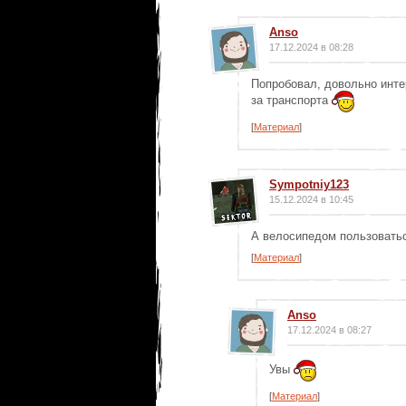
Anso
17.12.2024 в 08:28
Попробовал, довольно инте
за транспорта
[
Материал
]
Sympotniy123
15.12.2024 в 10:45
А велосипедом пользовать
[
Материал
]
Anso
17.12.2024 в 08:27
Увы
[
Материал
]