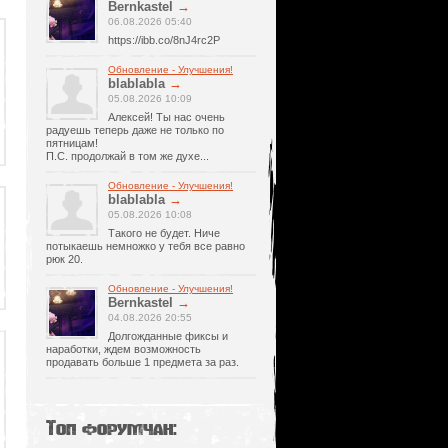
Bernkastel
→
06.08.2026 05:40
https://ibb.co/8nJ4rc2P
Обновление - Улучшения!
blablabla
→
05.08.2026 10:09
Алексей! Ты нас очень
радуешь теперь даже не только по
пятницам!
П.С. продолжай в том же духе...
Обновление - Улучшения!
blablabla
→
05.08.2026 10:08
Такого не будет. Ниче
потыкаешь немножко у тебя все равно
рюк 20.
Обновление - Улучшения!
Bernkastel
→
04.08.2026 20:55
Долгожданные фиксы и
наработки, ждем возможность
продавать больше 1 предмета за раз.
Топ форумчан: