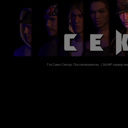
Гта Самп Сектор: Постапокалипсиc. | SA:MP сервер жан