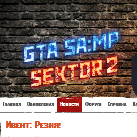
Главная
Обновления
Новости
Форум
Справка
Х
Ивент: Резня!