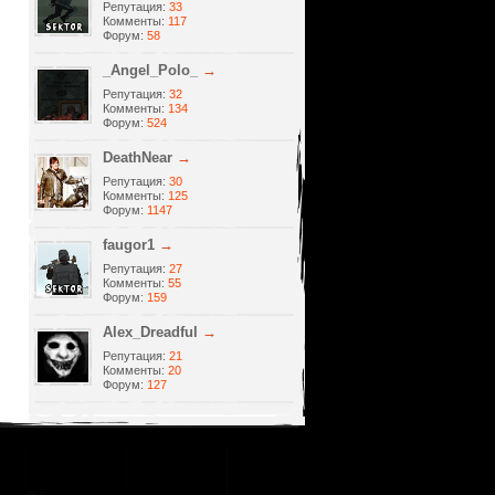
Репутация:
33
Комменты:
117
Форум:
58
_Angel_Polo_
→
Репутация:
32
Комменты:
134
Форум:
524
DeathNear
→
Репутация:
30
Комменты:
125
Форум:
1147
faugor1
→
Репутация:
27
Комменты:
55
Форум:
159
Alеx_Dreadful
→
Репутация:
21
Комменты:
20
Форум:
127