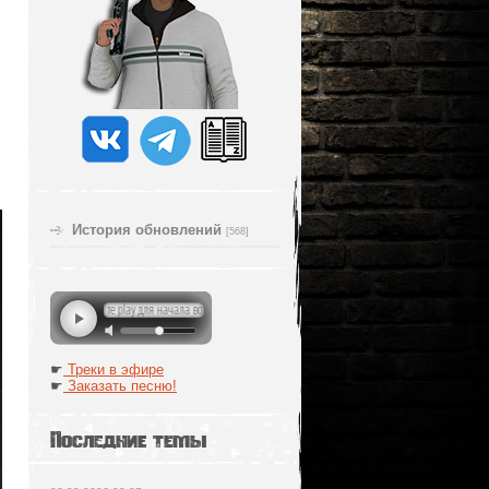
История обновлений
[568]
☛
Треки в эфире
☛
Заказать песню!
Последние темы