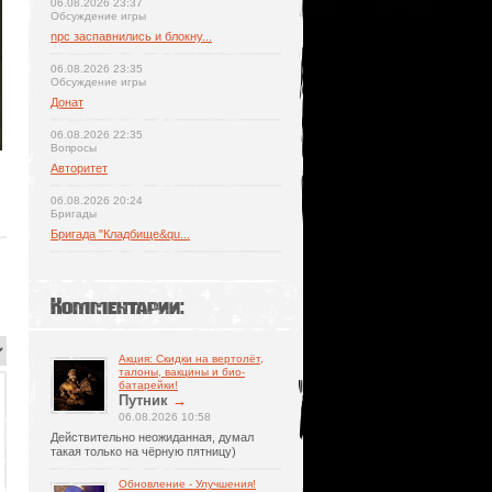
06.08.2026 23:37
Обсуждение игры
npc заспавнились и блокну...
06.08.2026 23:35
Обсуждение игры
Донат
06.08.2026 22:35
Вопросы
Авторитет
06.08.2026 20:24
Бригады
Бригада "Кладбище&qu...
Комментарии:
Акция: Скидки на вертолёт,
талоны, вакцины и био-
батарейки!
Путник
→
06.08.2026 10:58
Действительно неожиданная, думал
такая только на чёрную пятницу)
Обновление - Улучшения!