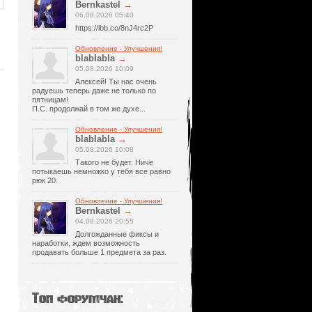
Bernkastel
→
06.08.2026 05:40
https://ibb.co/8nJ4rc2P
Обновление - Улучшения!
blablabla
→
05.08.2026 10:09
Алексей! Ты нас очень
радуешь теперь даже не только по
пятницам!
П.С. продолжай в том же духе...
Обновление - Улучшения!
blablabla
→
05.08.2026 10:08
Такого не будет. Ниче
потыкаешь немножко у тебя все равно
рюк 20.
Обновление - Улучшения!
Bernkastel
→
04.08.2026 20:55
Долгожданные фиксы и
наработки, ждем возможность
продавать больше 1 предмета за раз.
Топ форумчан: