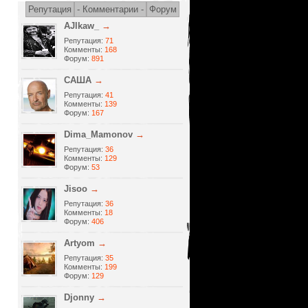
Репутация
- Комментарии -
Форум
AJlkaw_
→
Репутация:
71
Комменты:
168
Форум:
891
САША
→
Репутация:
41
Комменты:
139
Форум:
167
Dima_Mamonov
→
Репутация:
36
Комменты:
129
Форум:
53
Jisoo
→
Репутация:
36
Комменты:
18
Форум:
406
Artyom
→
Репутация:
35
Комменты:
199
Форум:
129
Djonny
→