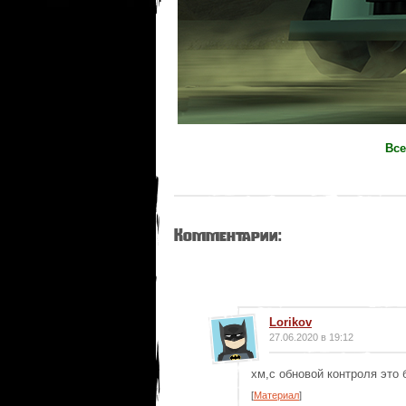
Все
Комментарии:
Lorikov
27.06.2020 в 19:12
хм,с обновой контроля это 
[
Материал
]